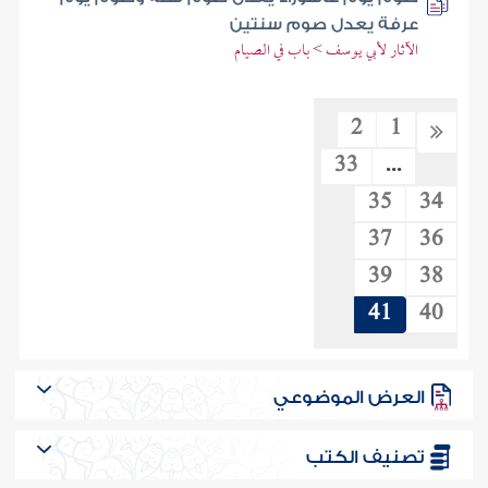
عرفة يعدل صوم سنتين
الآثار لأبي يوسف > باب في الصيام
2
1
33
...
35
34
37
36
39
38
41
40
العرض الموضوعي
تصنيف الكتب