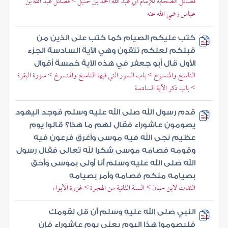
فضائل الصحابة للإمام أبي عبد الله أحمد بن حنبل > فضائل عبد الله بن
عباس رضي الله عنه
كتب عليكم الصيام كما كتب على الذين من
قبلكم لعلكم تتقون وهي الآية السادسة الجزء
الأول قال أبو جعفر في هذه الآية خمسة أقوال
الناسخ والمنسوخ > باب السور التي فيها الناسخ والمنسوخ > سورة البقرة
> باب ذكر الآية السادسة
قدم رسول الله صلى الله عليه وسلم فوجد اليهود
يصومون عاشوراء فقال لهم ما هذا؟ قالوا يوم
عظيم نجى الله فيه موسى وأغرق فرعون فيه
وقومه فصامه موسى شكرا لله تعالى فقال رسول
الله صلى الله عليه وسلم أنا أولى بموسى وأحق
بصيامه منكم فصامه وأمر بصيامه
الثقات لابن حبان > السنة الثانية من الهجرة > غزوة الأبواء
النبي صلى الله عليه وسلم أن قل لقومك
فليصوموا هذا اليوم يعني يوم عاشوراء فإن