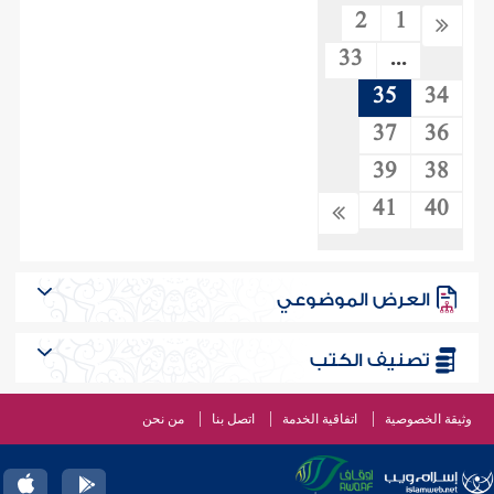
2
1
33
...
35
34
37
36
39
38
41
40
العرض الموضوعي
تصنيف الكتب
وثيقة الخصوصية
اتفاقية الخدمة
اتصل بنا
من نحن