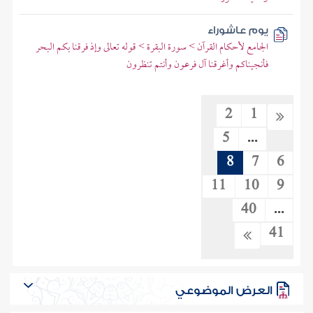
يوم عاشوراء
الجامع لأحكام القرآن > سورة البقرة > قوله تعالى وإذ فرقنا بكم البحر
فأنجيناكم وأغرقنا آل فرعون وأنتم تنظرون
2
1
5
...
8
7
6
11
10
9
40
...
41
العرض الموضوعي