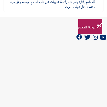
للمعاصي آثارا وثارات، وأن لها عقوبات على قلب العاصي وبدنه، وعلى دينه
وعقله، وعلى دنياه وآخرته.
لصوتيات
لمكتبة
بوابة الصم
لمواريث
عربي
نين وبنات
عربي
Español
Deutsch
Français
English
Indonesia
نار