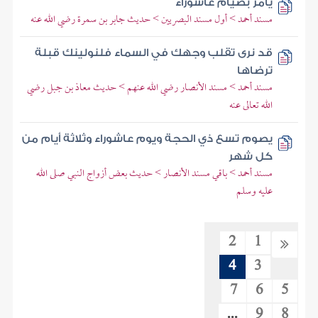
يأمر بصيام عاشوراء
مسند أحمد > أول مسند البصريين > حديث جابر بن سمرة رضي الله عنه
قد نرى تقلب وجهك في السماء فلنولينك قبلة
ترضاها
مسند أحمد > مسند الأنصار رضي الله عنهم > حديث معاذ بن جبل رضي
الله تعالى عنه
يصوم تسع ذي الحجة ويوم عاشوراء وثلاثة أيام من
كل شهر
مسند أحمد > باقي مسند الأنصار > حديث بعض أزواج النبي صلى الله
عليه وسلم
2
1
4
3
7
6
5
...
9
8