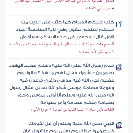
فضائل الصحابة للإمام أبي عبد الله أحمد بن حنبل > فضائل عبد الله بن
عباس رضي الله عنه
كتب عليكم الصيام كما كتب على الذين من
قبلكم لعلكم تتقون وهي الآية السادسة الجزء
الأول قال أبو جعفر في هذه الآية خمسة أقوال
الناسخ والمنسوخ > باب السور التي فيها الناسخ والمنسوخ > سورة البقرة
> باب ذكر الآية السادسة
قدم رسول الله صلى الله عليه وسلم فوجد اليهود
يصومون عاشوراء فقال لهم ما هذا؟ قالوا يوم
عظيم نجى الله فيه موسى وأغرق فرعون فيه
وقومه فصامه موسى شكرا لله تعالى فقال رسول
الله صلى الله عليه وسلم أنا أولى بموسى وأحق
بصيامه منكم فصامه وأمر بصيامه
الثقات لابن حبان > السنة الثانية من الهجرة > غزوة الأبواء
النبي صلى الله عليه وسلم أن قل لقومك
فليصوموا هذا اليوم يعني يوم عاشوراء فإن