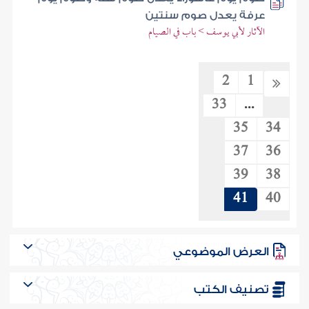
عرفة يعدل صوم سنتين
الآثار لأبي يوسف > باب في الصيام
2
1
33
...
35
34
37
36
39
38
41
40
العرض الموضوعي
تصنيف الكتب