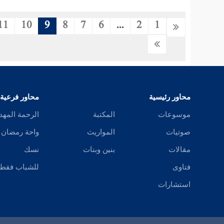
11
10
9
8
7
6
...
2
1
محاور رئيسية
محاور فرعية
موسوعات
المكتبة
الرحمة المهد
صوتيات
المواريث
واحة رمضان
مقالات
بنين وبنات
نسك
فتاوى
للشباب فقط
استشارات