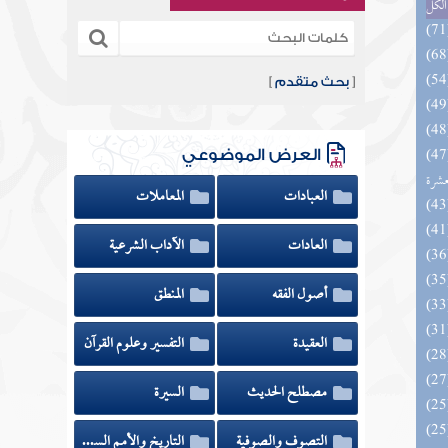
الكل
[
بحث متقدم
]
المهرة بالفوائد المبتكرة من أطراف
العرض الموضوعي
عشرة
العبادات
المعاملات
العادات
الآداب الشرعية
أصول الفقه
المنطق
العقيدة
التفسير وعلوم القرآن
مصطلح الحديث
السيرة
التصوف والصوفية
التاريخ والأمم السابقة