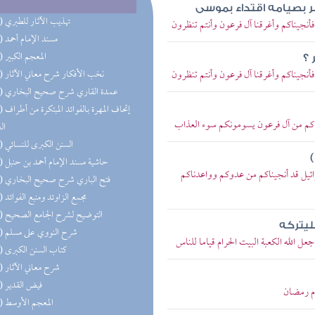
مر بصيامه اقتداء بموسى
(71) تهذيب الآثار للطبري
 فأنجيناكم وأغرقنا آل فرعون وأنتم تنظرون
(68) مسند الإمام أحمد
(54) المعجم الكبير
 ؟
 فأنجيناكم وأغرقنا آل فرعون وأنتم تنظرون
(49) نخب الأفكار شرح معاني الآثار
(48) عمدة القاري شرح صحيح البخاري
(47) إتحاف 
جيناكم من آل فرعون يسومونكم سوء العذاب
ال
(43) السنن الكبرى للنسائي
(41) حاشية مسند الإمام أحمد بن حنبل
سرائيل قد أنجيناكم من عدوكم وواعدناكم
(36) فتح الباري شرح صحيح البخاري
(35) مجمع الزاوئد ومنبع الفوائد
(33) التوضيح لشرح الجامع الصحيح
ليتركه
(31) شرح النووي على مسلم
 الله الكعبة البيت الحرام قياما للناس
(28) كتاب السنن الكبرى
(27) شرح معاني الآثار
(25) فيض القدير
م رمضان
(25) المعجم الأوسط