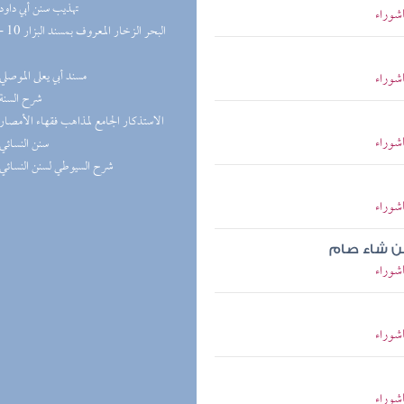
(9) تهذيب سنن أبي داود
شوراء
(9) مسند أبي يعلى الموصلي
شوراء
(9) شرح السنة
(9) الاستذكار الجامع لمذاهب فقهاء الأمصار
شوراء
(8) سنن النسائي
(8) شرح السيوطي لسنن النسائي
شوراء
من شاء صام
شوراء
شوراء
شوراء