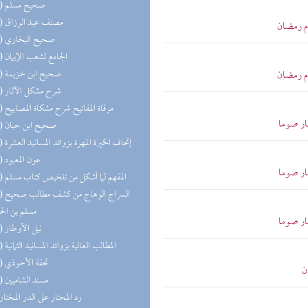
(24) صحيح مسلم
(23) مصنف عبد الرزاق
م رمضان
(23) صحيح البخاري
(19) الجامع لشعب الإيمان
(16) صحيح ابن خزيمة
م رمضان
(16) شرح مشكل الآثار
(15) مرقاة المفاتيح شرح مشكاة المصابيح
ار صوما
(15) صحيح ابن حبان
(14) إتحاف الخيرة المهرة بزوائد المسانيد العشرة
(14) عون المعبود
ار صوما
(12) المفهم لما أشكل من تلخيص كتاب مسلم
(11) السر
مسلم بن ال
ار صوما
(11) نيل الأوطار
(11) المطالب العالية بزوائد المسانيد الثمانية
(11) تحفة الأحوذي
ن
(10) مسند الشاميين
(9) رد المحتار على الدر المختار