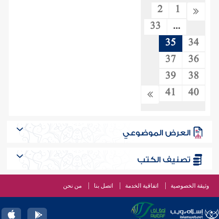
2
1
33
...
35
34
37
36
39
38
41
40
العرض الموضوعي
تصنيف الكتب
وثيقة الخصوصية
اتفاقية الخدمة
اتصل بنا
من نحن