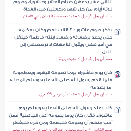
الثاني عشر يدعهن صيام العشر وعاشوراء وصوم
ثلاثة أيام من كل شهر وركعتين قبل الغداة
مسند أبي يعلى الموصلي > حديث حفصة أم المؤمنين رضي الله عنها
يذكر صوم عاشوراء ؟ قالت نعم وكان يعظمه
حتى يدعو برضعائه ورضعاء ابنته فاطمة فيتفل
في أفواههن ويقول للأمهات لا ترضعنهن إلى
الليل
مسند أبي يعلى الموصلي > حديث رزينة
كان يوم عاشوراء يوما تصومه اليهود ويعظمونه
فلما قدم رسول الله صلى الله عليه وسلم المدينة
أمر بصومه
مسند أبي يعلى الموصلي > حديث أبي موسى الأشعري
كنت عند رسول الله صلى الله عليه وسلم يوم
عاشوراء فقال كان يوما يصومه أهل الجاهلية فمن
أحب منكم أن يصومه فليصمه ومن كره فليفطر
مسند الشاميين > ما أسند سعيد بن عبد العزيز التنوخي > ما روى سعيد