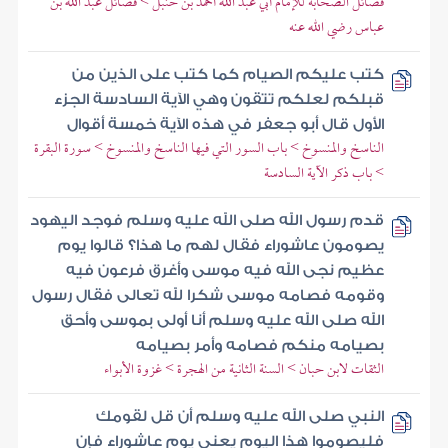
فضائل الصحابة للإمام أبي عبد الله أحمد بن حنبل > فضائل عبد الله بن
عباس رضي الله عنه
كتب عليكم الصيام كما كتب على الذين من
قبلكم لعلكم تتقون وهي الآية السادسة الجزء
الأول قال أبو جعفر في هذه الآية خمسة أقوال
الناسخ والمنسوخ > باب السور التي فيها الناسخ والمنسوخ > سورة البقرة
> باب ذكر الآية السادسة
قدم رسول الله صلى الله عليه وسلم فوجد اليهود
يصومون عاشوراء فقال لهم ما هذا؟ قالوا يوم
عظيم نجى الله فيه موسى وأغرق فرعون فيه
وقومه فصامه موسى شكرا لله تعالى فقال رسول
الله صلى الله عليه وسلم أنا أولى بموسى وأحق
بصيامه منكم فصامه وأمر بصيامه
الثقات لابن حبان > السنة الثانية من الهجرة > غزوة الأبواء
النبي صلى الله عليه وسلم أن قل لقومك
فليصوموا هذا اليوم يعني يوم عاشوراء فإن