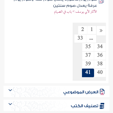
عرفة يعدل صوم سنتين
الآثار لأبي يوسف > باب في الصيام
2
1
33
...
35
34
37
36
39
38
41
40
العرض الموضوعي
تصنيف الكتب