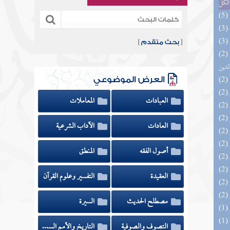
الكل
[
بحث متقدم
]
(2) إتحاف السادة المتقين بشرح إحياء علوم
لدين
العرض الموضوعي
العبادات
المعاملات
العادات
الآداب الشرعية
أصول الفقه
المنطق
العقيدة
التفسير وعلوم القرآن
مصطلح الحديث
السيرة
التصوف والصوفية
التاريخ والأمم السابقة