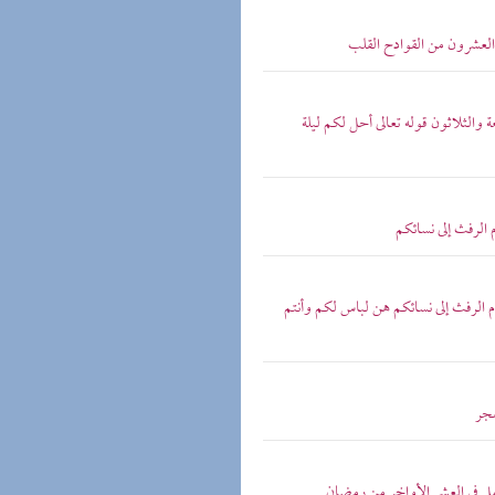
والعشرون من القوادح القلب
ة والثلاثون قوله تعالى أحل لكم ليلة
 الرفث إلى نسائكم
ام الرفث إلى نسائكم هن لباس لكم وأنتم
فجر
ل في العشر الأواخر من رمضان