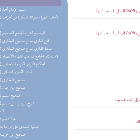
(21) مسند الإمام أحمد
والاعتكاف في المساجد كلها
(17) إتحاف 
ال
والاعتكاف في المساجد كلها
(16) التوضيح لشرح الجامع الصحيح
(15) فتح الباري شرح صحيح البخاري
(14) عمدة القاري شرح صحيح البخاري
(12) الاستذكار الجامع لمذاهب فقهاء الأمصار
(12) أحكام القرآن الكريم للطحاوي
(12) السنن الكبرى للنسائي
(12) صحيح البخاري
(11) صحيح ابن حبان
(10) صحيح مسلم
لى باب المسجد
(10) شرح النووي على مسلم
(8) الأم
(8) عون المعبود
فه
(8) حاشية السندي على ابن ماجه
(8) صحيح ابن خزيمة