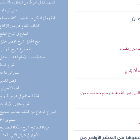
(7) التمهيد لما في الموطأ من المعاني والأسانيد
(7) سنن أبي داود
(7) المفهم لما أشكل من تلخيص كتاب مسلم
ضان
(7) كشاف القناع عن متن الإقناع
(7) المبدع في شرح المقنع
(6) منح الجليل شرح مختصر خليل
ط من رمضان
(6) المجموع شرح المهذب
(6) حاشية مسند الإمام أحمد بن حنبل
(6) شرح السنة
 أن يخرج
(6) سنن ابن ماجه
(5) فيض القدير
(5) تحفة الأحوذي
نبي صلى الله عليه وسلم وما نسب من
(5) تحفة المحتاج في شرح المنهاج
(5) شرح منتهى الإرادات
مسلم بن ال
(5) مرقاة المفاتيح شرح مشكاة المصابيح
(4) الأنوار في شمائل النبي المختار
تمسوها في العشر الأواخر من