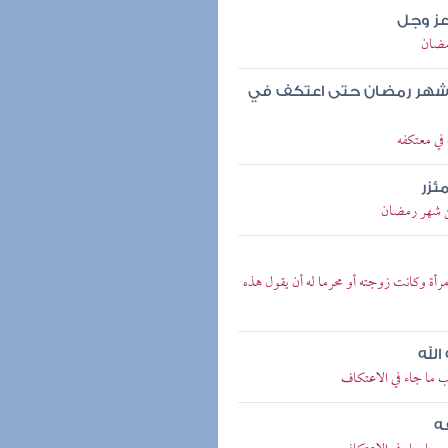
عز وجل
مضان
ي شهر رمضان حتى اعتكف في
ي معتكفه
ئزر
ن شهر رمضان
أة وكانت زوجته أو محرما له أن يقول هذه
لله
 ما جاء في الاعتكاف
ه