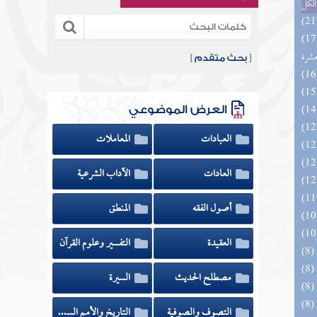
الكل
المهرة بالفوائد المبتكرة من أطراف
عشرة
[
بحث متقدم
]
العرض الموضوعي
العبادات
المعاملات
العادات
الآداب الشرعية
أصول الفقه
المنطق
العقيدة
التفسير وعلوم القرآن
مصطلح الحديث
السيرة
التصوف والصوفية
التاريخ والأمم السابقة