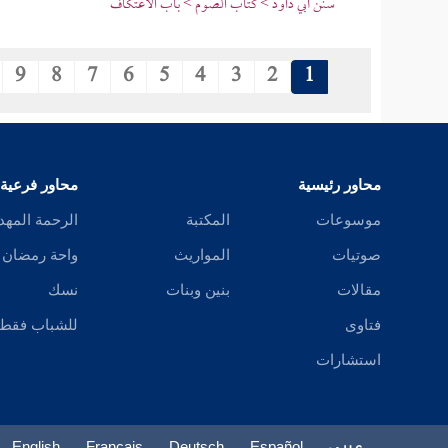
سنن أبي داود > كتاب الصوم > باب الاعتكاف
9
8
7
6
5
4
3
2
1
محاور رئيسية
محاور فرعية
موسوعات
المكتبة
الرحمة المهد
صوتيات
المواريث
واحة رمضان
مقالات
بنين وبنات
نسك
فتاوى
للشباب فقط
استشارات