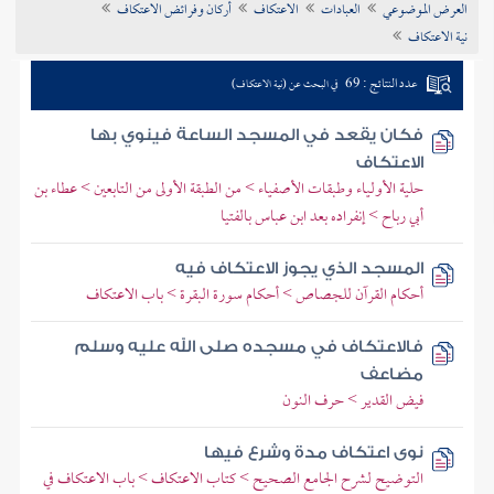
العرض الموضوعي
العبادات
الاعتكاف
أركان وفرائض الاعتكاف
تراجم الأعلام
نية الاعتكاف
عدد النتائج : 69
في البحث عن (نية الاعتكاف)
فكان يقعد في المسجد الساعة فينوي بها
الاعتكاف
حلية الأولياء وطبقات الأصفياء > من الطبقة الأولى من التابعين > عطاء بن
أبي رباح > إنفراده بعد ابن عباس بالفتيا
المسجد الذي يجوز الاعتكاف فيه
أحكام القرآن للجصاص > أحكام سورة البقرة > باب الاعتكاف
فالاعتكاف في مسجده صلى الله عليه وسلم
مضاعف
فيض القدير > حرف النون
نوى اعتكاف مدة وشرع فيها
التوضيح لشرح الجامع الصحيح > كتاب الاعتكاف > باب الاعتكاف في