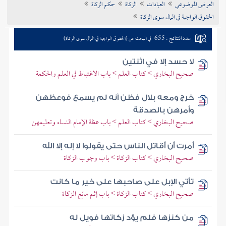
العرض الموضوعي
العبادات
الزكاة
حكم الزكاة
تراجم الأعلام
الحقوق الواجبة في المال سوى الزكاة
عدد النتائج : 655
في البحث عن (الحقوق الواجبة في المال سوى الزكاة)
لا حسد إلا في اثنتين
صحيح البخاري > كتاب العلم > باب الاغتباط في العلم والحكمة
خرج ومعه بلال فظن أنه لم يسمع فوعظهن
وأمرهن بالصدقة
صحيح البخاري > كتاب العلم > باب عظة الإمام النساء وتعليمهن
أمرت أن أقاتل الناس حتى يقولوا لا إله إلا الله
صحيح البخاري > كتاب الزكاة > باب وجوب الزكاة
تأتي الإبل على صاحبها على خير ما كانت
صحيح البخاري > كتاب الزكاة > باب إثم مانع الزكاة
من كنزها فلم يؤد زكاتها فويل له