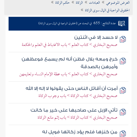
العرض الموضوعي
العبادات
الزكاة
حكم الزكاة
تراجم الأعلام
الحقوق الواجبة في المال سوى الزكاة
عدد النتائج : 655
في البحث عن (الحقوق الواجبة في المال سوى الزكاة)
لا حسد إلا في اثنتين
صحيح البخاري > كتاب العلم > باب الاغتباط في العلم والحكمة
خرج ومعه بلال فظن أنه لم يسمع فوعظهن
وأمرهن بالصدقة
صحيح البخاري > كتاب العلم > باب عظة الإمام النساء وتعليمهن
أمرت أن أقاتل الناس حتى يقولوا لا إله إلا الله
صحيح البخاري > كتاب الزكاة > باب وجوب الزكاة
تأتي الإبل على صاحبها على خير ما كانت
صحيح البخاري > كتاب الزكاة > باب إثم مانع الزكاة
من كنزها فلم يؤد زكاتها فويل له