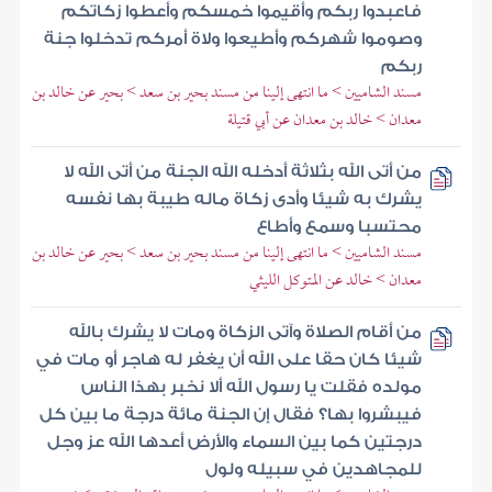
فاعبدوا ربكم وأقيموا خمسكم وأعطوا زكاتكم
وصوموا شهركم وأطيعوا ولاة أمركم تدخلوا جنة
ربكم
مسند الشاميين > ما انتهى إلينا من مسند بحير بن سعد > بحير عن خالد بن
معدان > خالد بن معدان عن أبي قتيلة
من أتى الله بثلاثة أدخله الله الجنة من أتى الله لا
يشرك به شيئا وأدى زكاة ماله طيبة بها نفسه
محتسبا وسمع وأطاع
مسند الشاميين > ما انتهى إلينا من مسند بحير بن سعد > بحير عن خالد بن
معدان > خالد عن المتوكل الليثي
من أقام الصلاة وآتى الزكاة ومات لا يشرك بالله
شيئا كان حقا على الله أن يغفر له هاجر أو مات في
مولده فقلت يا رسول الله ألا نخبر بهذا الناس
فيبشروا بها؟ فقال إن الجنة مائة درجة ما بين كل
درجتين كما بين السماء والأرض أعدها الله عز وجل
للمجاهدين في سبيله ولول