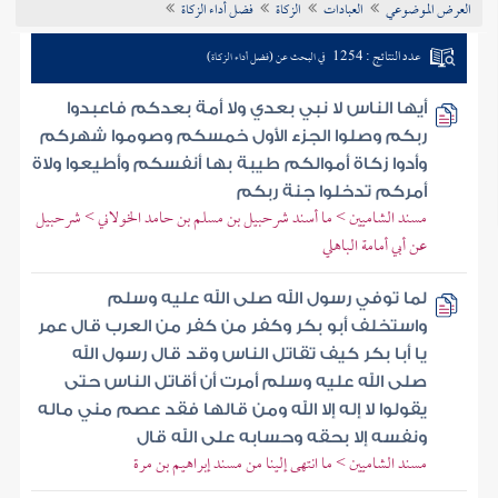
العرض الموضوعي
العبادات
الزكاة
فضل أداء الزكاة
تراجم الأعلام
عدد النتائج : 1254
في البحث عن (فضل أداء الزكاة)
أيها الناس لا نبي بعدي ولا أمة بعدكم فاعبدوا
ربكم وصلوا الجزء الأول خمسكم وصوموا شهركم
وأدوا زكاة أموالكم طيبة بها أنفسكم وأطيعوا ولاة
أمركم تدخلوا جنة ربكم
مسند الشاميين > ما أسند شرحبيل بن مسلم بن حامد الخولاني > شرحبيل
عن أبي أمامة الباهلي
لما توفي رسول الله صلى الله عليه وسلم
واستخلف أبو بكر وكفر من كفر من العرب قال عمر
يا أبا بكر كيف تقاتل الناس وقد قال رسول الله
صلى الله عليه وسلم أمرت أن أقاتل الناس حتى
يقولوا لا إله إلا الله ومن قالها فقد عصم مني ماله
ونفسه إلا بحقه وحسابه على الله قال
مسند الشاميين > ما انتهى إلينا من مسند إبراهيم بن مرة