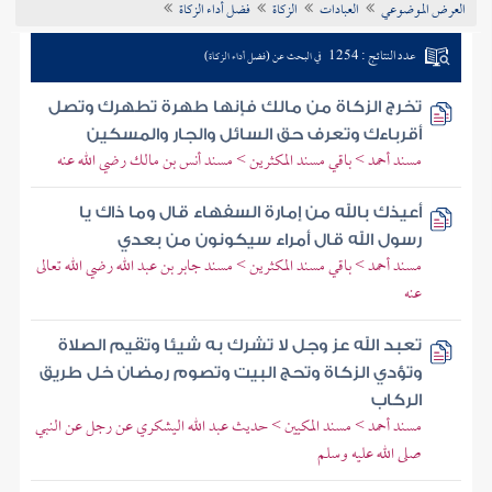
العرض الموضوعي
العبادات
الزكاة
فضل أداء الزكاة
تراجم الأعلام
عدد النتائج : 1254
في البحث عن (فضل أداء الزكاة)
تخرج الزكاة من مالك فإنها طهرة تطهرك وتصل
أقرباءك وتعرف حق السائل والجار والمسكين
مسند أحمد > باقي مسند المكثرين > مسند أنس بن مالك رضي الله عنه
أعيذك بالله من إمارة السفهاء قال وما ذاك يا
رسول الله قال أمراء سيكونون من بعدي
مسند أحمد > باقي مسند المكثرين > مسند جابر بن عبد الله رضي الله تعالى
عنه
تعبد الله عز وجل لا تشرك به شيئا وتقيم الصلاة
وتؤدي الزكاة وتحج البيت وتصوم رمضان خل طريق
الركاب
مسند أحمد > مسند المكيين > حديث عبد الله اليشكري عن رجل عن النبي
صلى الله عليه وسلم