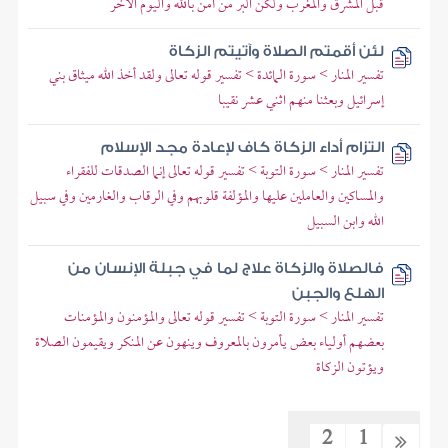
قبل المشرق والمغرب ولكن البر من آمن بالله واليوم الآخر
لئن أقمتم الصلاة وآتيتم الزكاة
تفسير المنار > سورة المائدة > تفسير قوله تعالى ولقد أخذ الله ميثاق بني
إسرائيل وبعثنا منهم اثني عشر نقيبا
التزام أداء الزكاة كاف لإعادة مجد الإسلام
تفسير المنار > سورة التوبة > تفسير قوله تعالى إنما الصدقات للفقراء
والمساكين والعاملين عليها والمؤلفة قلوبهم وفي الرقاب والغارمين وفي سبيل
الله وابن السبيل
فالصلاة والزكاة علاج لما في جبلة الإنسان من
الهلع والجبن
تفسير المنار > سورة التوبة > تفسير قوله تعالى والمؤمنون والمؤمنات
بعضهم أولياء بعض يأمرون بالمعروف وينهون عن المنكر ويقيمون الصلاة
ويؤتون الزكاة
2
1