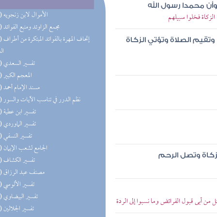
 وأن محمدا رسول الله
(40) الأموال لابن زنجويه
الزكاة فخلوا سبيلهم
(35) مجمع الزاوئد ومنبع الفوائد
(33) إتحاف 
 وتقيم الصلاة وتؤتي الزكاة
ال
(30) تفسير السعدي
(30) المعجم الكبير
(28) مسند الإمام أحمد
(27) نظم الدرر في تناسب الآيات والسور
(27) تفسير ابن عطية
(26) تفسير الماوردي
(26) تفسير النسفي
(26) الجامع لشعب الإيمان
لزكاة وتصل الرحم
(25) تفسير الكشاف
(25) مصنف عبد الرزاق
(25) تفسير الألوسي
(25) تفسير البيضاوي
 من أبى قبول الفرائض وما نسبوا إلى الردة
(25) تفسير الجلالين