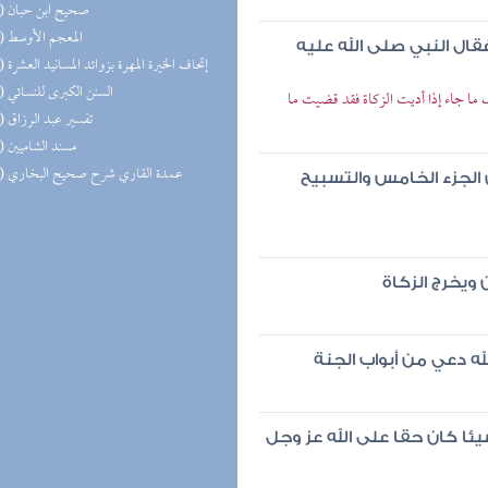
(16) صحيح ابن حبان
(15) المعجم الأوسط
فقال النبي صلى الله عليه
(15) إتحاف الخيرة المهرة بزوائد المسانيد العشرة
(15) السنن الكبرى للنسائي
ما جاء إذا أديت الزكاة فقد قضيت ما
(13) تفسير عبد الرزاق
(12) مسند الشاميين
(11) عمدة القاري شرح صحيح البخاري
ن الجزء الخامس والتسبيح
يخرج الزكاة
ه دعي من أبواب الجنة
شيئا كان حقا على الله عز وجل