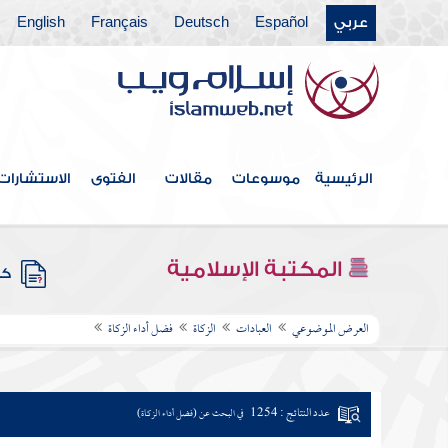
عربي
Español
Deutsch
Français
English
الرئيسية
موسوعات
مقالات
الفتوى
الاستشارات
المكتبة الإسلامية
كتب
العرض الموضوعي
العبادات
الزكاة
فضل أداء الزكاة
عدد النتائج : 1254
في البحث عن (فضل أداء الزكاة)