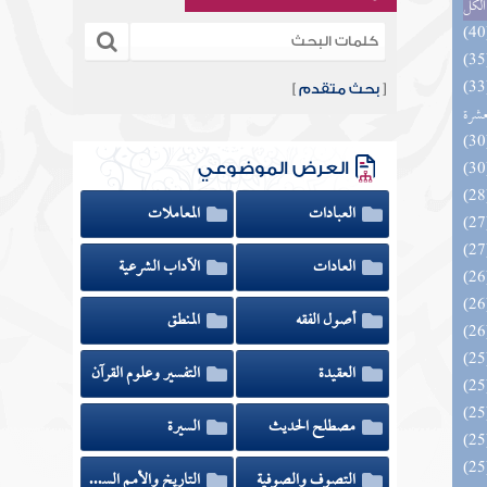
الكل
المهرة بالفوائد المبتكرة من أطراف
[
بحث متقدم
]
عشرة
العرض الموضوعي
العبادات
المعاملات
العادات
الآداب الشرعية
أصول الفقه
المنطق
العقيدة
التفسير وعلوم القرآن
مصطلح الحديث
السيرة
التصوف والصوفية
التاريخ والأمم السابقة