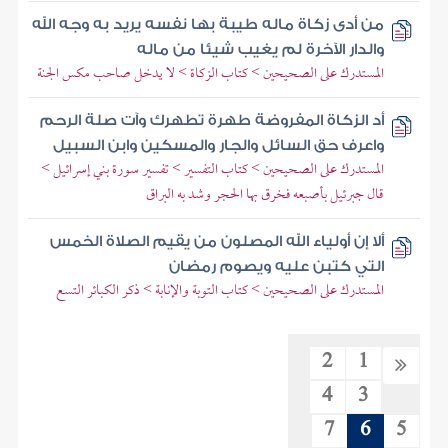
من أدى زكاة ماله طيبة بها نفسه يريد به وجه الله
والدار الآخرة لم يغيب شيئا من ماله
المستدرك على الصحيحين > كتاب الزكاة > لا يدخل صاحب مكس الجنة
أد الزكاة المفروضة طهرة تطهرك وآت صلة الرحم
واعرف حق السائل والجار والمسكين وابن السبيل
المستدرك على الصحيحين > كتاب التفسير > تفسير سورة بني إسرائيل >
قال جبرئيل بأصبعه فخرق بها الحجر وشد به البراق
ألا إن أولياء الله المصلون من يقيم الصلاة الخمس
التي كتبن عليه ويصوم رمضان
المستدرك على الصحيحين > كتاب التوبة والإنابة > ذكر الكبائر التسع
2
1
4
3
7
6
5