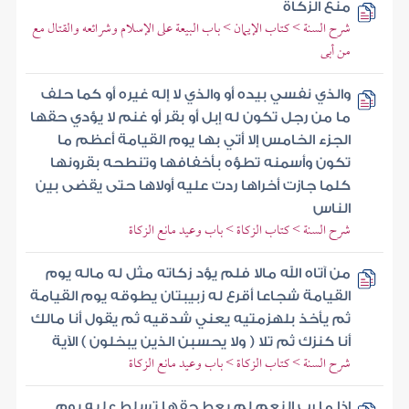
منع الزكاة
شرح السنة > كتاب الإيمان > باب البيعة على الإسلام وشرائعه والقتال مع
من أبى
والذي نفسي بيده أو والذي لا إله غيره أو كما حلف
ما من رجل تكون له إبل أو بقر أو غنم لا يؤدي حقها
الجزء الخامس إلا أتي بها يوم القيامة أعظم ما
تكون وأسمنه تطؤه بأخفافها وتنطحه بقرونها
كلما جازت أخراها ردت عليه أولاها حتى يقضى بين
الناس
شرح السنة > كتاب الزكاة > باب وعيد مانع الزكاة
من آتاه الله مالا فلم يؤد زكاته مثل له ماله يوم
القيامة شجاعا أقرع له زبيبتان يطوقه يوم القيامة
ثم يأخذ بلهزمتيه يعني شدقيه ثم يقول أنا مالك
أنا كنزك ثم تلا ( ولا يحسبن الذين يبخلون ) الآية
شرح السنة > كتاب الزكاة > باب وعيد مانع الزكاة
إذا ما رب النعم لم يعط حقها تسلط عليه يوم