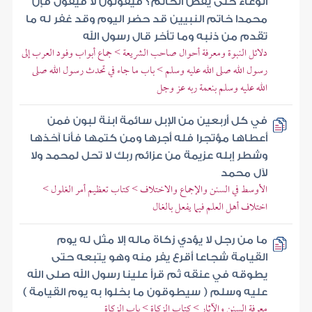
الوعاء حتى يفض الخاتم؟ فيقولون لا فيقول فإن
محمدا خاتم النبيين قد حضر اليوم وقد غفر له ما
تقدم من ذنبه وما تأخر قال رسول الله
دلائل النبوة ومعرفة أحوال صاحب الشريعة > جماع أبواب وفود العرب إلى
رسول الله صلى الله عليه وسلم > باب ما جاء في تحدث رسول الله صلى
الله عليه وسلم بنعمة ربه عز وجل
في كل أربعين من الإبل سائمة ابنة لبون فمن
أعطاها مؤتجرا فله أجرها ومن كتمها فأنا آخذها
وشطر إبله عزيمة من عزائم ربك لا تحل لمحمد ولا
لآل محمد
الأوسط في السنن والإجماع والاختلاف > كتاب تعظيم أمر الغلول >
اختلاف أهل العلم فيما يفعل بالغال
ما من رجل لا يؤدي زكاة ماله إلا مثل له يوم
القيامة شجاعا أقرع يفر منه وهو يتبعه حتى
يطوقه في عنقه ثم قرأ علينا رسول الله صلى الله
عليه وسلم ( سيطوقون ما بخلوا به يوم القيامة )
معرفة السنن والآثار > كتاب الزكاة > باب الزكاة