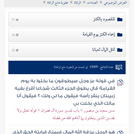
العرض الموضوعي
العبادات
الزكاة
عقوبة مانع الزكاة
تراجم الأعلام
المقصود بالكنز
57
إحماء الكنز يوم القيامة
46
تمثل المال ثعبانا
32
عدد النتائج : 1049
في البحث عن (عقوبة مانع الزكاة)
في قوله عز وجل سيطوقون ما بخلوا به يوم
القيامة قال يطوق الجزء الثالث شجاعا أقرع بفيه
زبيبتان ينقر رأسه فيقول ما لي ولك ؟ فيقول أنا
مالك الذي بخلت بي
سنن سعيد بن منصور > باب تفسير سورة آل عمران > قوله تعالى ولا
يحسبن الذين يبخلون بما آتاهم الله من فضله
هو الرجل يرزقه الله المال فيمنع قرابته الحق الذي