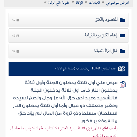
العرض الموضوعي
العبادات
الزكاة
عقوبة مانع الزكاة
تراجم الأعلام
المقصود بالكنز
57
إحماء الكنز يوم القيامة
46
تمثل المال ثعبانا
32
عدد النتائج : 1049
في البحث عن (عقوبة مانع الزكاة)
عرض علي أول ثلاثة يدخلون الجنة وأول ثلاثة
يدخلون النار فأما أول ثلاثة يدخلون الجنة
فالشهيد وعبد أدى حق الله عز وجل ونصح لسيده
وفقير متعفف ذو عيال وأما أول ثلاثة يدخلون النار
فسلطان مسلط وذو ثروة من المال لم يؤد حق
ماله وفقير فخور
إتحاف الخيرة المهرة بزوائد المسانيد العشرة > كتاب الجهاد > باب ما جاء في
الشهداء وفضلهم