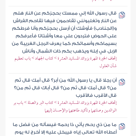
قال رسول الله إني ممسك بحجزكم عن النار هلم
عن النار وتغلبونني تقاحمون فيها تقاحم الفراش
و(الجنادب) فأوشك أن أرسل بحجزكم وأنا فرطكم
على الحوض فتردون علي معا وأشتاتا فأعرفكم
بسيماكم وأسمائكم كما يعرف الرجل الغريبة من
الإبل في إبله ويذهب بكم ذات الشمال وأناش
إتحاف الخيرة المهرة بزوائد المسانيد العشرة > كتاب الجهاد > باب تعظيم
شأن الغلول
أن رجلا قال يا رسول الله من أبر؟ قال أمك قال ثم
من؟ قال أمك قال ثم من؟ قال أباك قال ثم من؟
قال الأقرب فالأقرب
إتحاف الخيرة المهرة بزوائد المسانيد العشرة > كتاب البر والصلة > باب بر
الوالدين وصلتهما وتأكيد طاعتهما والإحسان إليهما
ما من ذي رحم يأتي ذا رحمه فيسأله من فضل ما
أعطاه الله تعالى إياه فيبخل عليه إلا أخرج له يوم