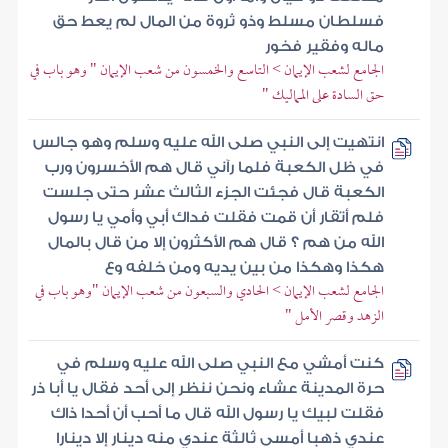
فسلطان مسلط وذو ثروة من المال لم يعط حق
ماله وفقير فخور
الجامع لشعب الإيمان > التاسع والخمسون من شعب الإيمان " وهو باب في
حق السادة على المماليك "
انتهيت إلى النبي صلى الله عليه وسلم وهو جالس
في ظل الكعبة فلما رآني قال هم الأخسرون ورب
الكعبة قال فجئت الجزء الثالث عشر حتى جلست
فلم أتقار أن قمت فقلت فداك أبي وأمي يا رسول
الله من هم ؟ قال هم الأكثرون إلا من قال بالمال
هكذا وهكذا من بين يديه ومن خلفه وع
الجامع لشعب الإيمان > الحادي والسبعون من شعب الإيمان "وهو باب في
الزهد وقصر الأمل "
كنت أمشي مع النبي صلى الله عليه وسلم في
حرة المدينة عشاء ونحن ننظر إلى أحد فقال يا أبا ذر
فقلت لبيك يا رسول الله قال ما أحب أن أحدا ذاك
عندي ذهبا أمسى ثالثة عندي منه دينار إلا دينارا