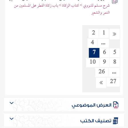
شرح مسلم للنووي > كتاب الزكاة > باب زكاة الفطر على المسلمين من
التمر والشعير
2
1
4
...
7
6
5
10
9
8
26
...
27
العرض الموضوعي
تصنيف الكتب