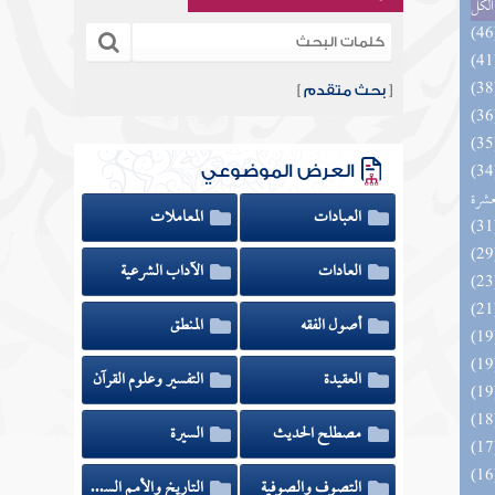
الكل
[
بحث متقدم
]
المهرة بالفوائد المبتكرة من أطراف
العرض الموضوعي
عشرة
العبادات
المعاملات
العادات
الآداب الشرعية
أصول الفقه
المنطق
العقيدة
التفسير وعلوم القرآن
مصطلح الحديث
السيرة
التصوف والصوفية
التاريخ والأمم السابقة