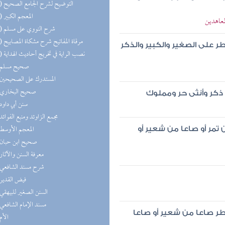
(13) التوضيح لشرح الجامع الصحيح
(11) المعجم الكبير
معاهدين
(11) شرح النووي على مسلم
(10) مرقاة المفاتيح شرح مشكاة المصابيح
 على الصغير والكبير والذكر
(10) نصب الراية في تخريج أحاديث الهداية
(9) صحيح مسلم
(9) المستدرك على الصحيحين
(9) صحيح البخاري
ذكر وأنثى حر ومملوك
(9) سنن أبي داود
(8) مجمع الزاوئد ومنبع الفوائد
(8) المعجم الأوسط
تمر أو صاعا من شعير أو
(8) صحيح ابن حبان
(8) معرفة السنن والآثار
(8) شرح مسند الشافعي
(7) فيض القدير
(7) السنن الصغير للبيهقي
(7) مسند الإمام الشافعي
ر صاعا من شعير أو صاعا
(7) الأم