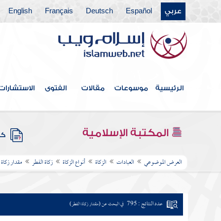
عربي
Español
Deutsch
Français
English
الرئيسية
موسوعات
مقالات
الفتوى
الاستشارات
المكتبة الإسلامية
كتب
العرض الموضوعي
العبادات
الزكاة
أنواع الزكاة
زكاة الفطر
مقدار زكاة 
عدد النتائج : 795
في البحث عن (مقدار زكاة الفطر)