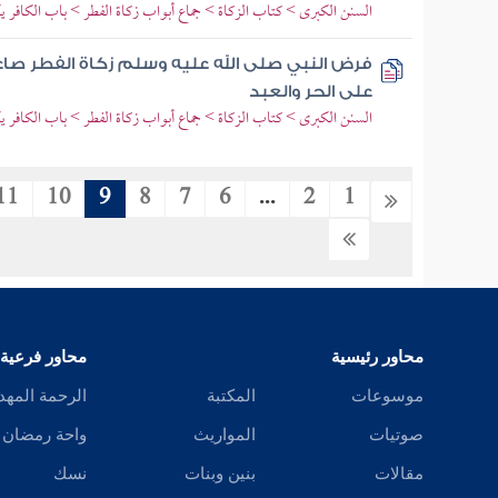
السنن الكبرى > كتاب الزكاة > جماع أبواب زكاة الفطر > باب الكافر ي
فرض النبي صلى الله عليه وسلم زكاة الفطر صاع
على الحر والعبد
السنن الكبرى > كتاب الزكاة > جماع أبواب زكاة الفطر > باب الكافر ي
11
10
9
8
7
6
...
2
1
محاور رئيسية
محاور فرعية
موسوعات
المكتبة
الرحمة المهد
صوتيات
المواريث
واحة رمضان
مقالات
بنين وبنات
نسك