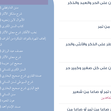
على الحر والعبد والذكر
(46) سنن الدارقطني
(41) شرح مشكل الآثار
(38) الأموال لابن زنجويه
(36) كتاب السنن الكبرى
 من تمر
(35) نخب الأفكار شرح معاني الآثار
(34) إتحاف 
ال
على الذكر والأنثى والحر
(31) مصنف عبد الرزاق
(29) شرح معاني الآثار
(23) صحيح ابن خزيمة
ن على كل صغير وكبير حر
(21) السنن الكبرى للنسائي
(19) عمدة القاري شرح صحيح البخاري
(19) شرح السيوطي لسنن النسائي
(19) فتح الباري شرح صحيح البخاري
تمر أو صاعا من شعير
(18) سنن النسائي
معاهدين
(17) عون المعبود
(16) مسند الإمام أحمد
صاعا من تمر أو صاعا من