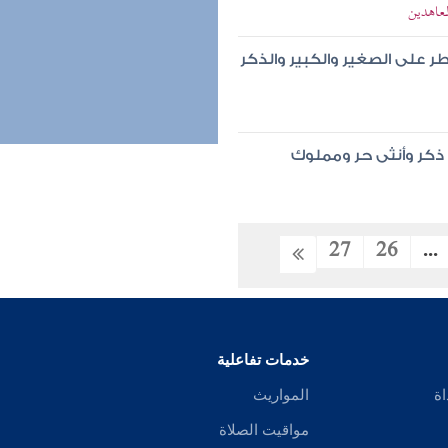
معاهدين
 على الصغير والكبير والذكر
ذكر وأنثى حر ومملوك
27
26
...
خدمات تفاعلية
اة
المواريث
مواقيت الصلاة