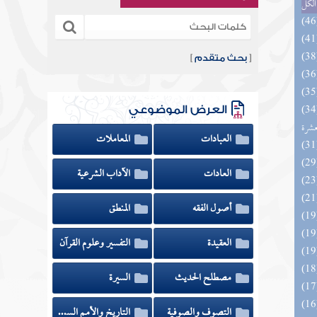
الكل
[
بحث متقدم
]
المهرة بالفوائد المبتكرة من أطراف
العرض الموضوعي
عشرة
العبادات
المعاملات
العادات
الآداب الشرعية
أصول الفقه
المنطق
العقيدة
التفسير وعلوم القرآن
مصطلح الحديث
السيرة
التصوف والصوفية
التاريخ والأمم السابقة