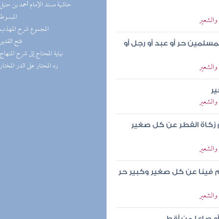
(6) حاشية مسند الإمام أحمد بن حنبل
(6) المبسوط
والشعير
(6) المجموع شرح المهذب
(6) فتح القدير
لمين حر أو عبد أو رجل أو
(6) نهاية المحتاج إلى شرح المنهاج
(6) رد المحتار على الدر المختار
والشعير
ير
والشعير
م زكاة الفطر عن كل صغير
والشعير
م فينا عن كل صغير وكبير حر
والشعير
أو صاعا من أقط