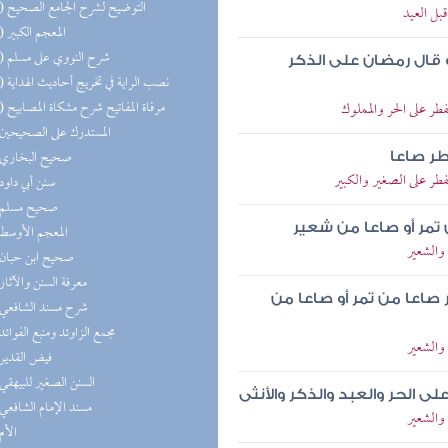
(13) التوضيح لشرح الجامع الصحيح
بل العيد
(11) المعجم الكبير
(11) شرح النووي على مسلم
 قال رمضان على الذكر
(10) نصب الراية في تخريج أحاديث الهداية
(10) مرقاة المفاتيح شرح مشكاة المصابيح
ر على الحر والمملوك
(9) المستدرك على الصحيحين
(9) صحيح البخاري
طر صاعا
ر على الصغير والكبير
(9) سنن أبي داود
(9) صحيح مسلم
تمر أو صاعا من شعير
(8) المعجم الأوسط
والشعير
(8) صحيح ابن حبان
(8) معرفة السنن والآثار
صاعا من تمر أو صاعا من
(8) شرح مسند الشافعي
(8) مجمع الزاوئد ومنبع الفوائد
والشعير
(7) فيض القدير
(7) السنن الصغير للبيهقي
الحر والعبد والذكر والأنثى
(7) مسند الإمام الشافعي
والشعير
(7) الأم