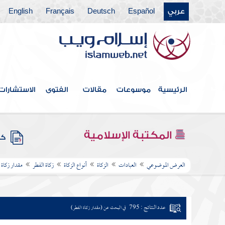
عربي
Español
Deutsch
Français
English
الرئيسية
موسوعات
مقالات
الفتوى
الاستشارات
المكتبة الإسلامية
كتب
العرض الموضوعي
العبادات
الزكاة
أنواع الزكاة
زكاة الفطر
مقدار زكاة 
عدد النتائج : 795
في البحث عن (مقدار زكاة الفطر)