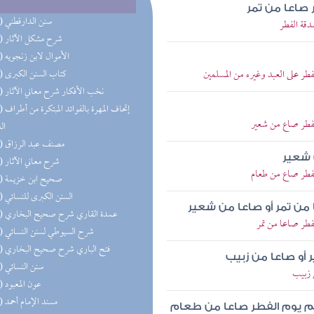
 صاعا من تمر
(46) سنن الدارقطني
قة الفطر
(41) شرح مشكل الآثار
(38) الأموال لابن زنجويه
 على العبد وغيره من المسلمين
(36) كتاب السنن الكبرى
(35) نخب الأفكار شرح معاني الآثار
(34) إتحاف 
فطر صاع من شعير
ال
(31) مصنف عبد الرزاق
 شعير
(29) شرح معاني الآثار
فطر صاع من طعام
(23) صحيح ابن خزيمة
(21) السنن الكبرى للنسائي
 من تمر أو صاعا من شعير
(19) عمدة القاري شرح صحيح البخاري
طر صاعا من تمر
(19) شرح السيوطي لسنن النسائي
(19) فتح الباري شرح صحيح البخاري
 أو صاعا من زبيب
(18) سنن النسائي
 زبيب
(17) عون المعبود
(16) مسند الإمام أحمد
لم يوم الفطر صاعا من طعام