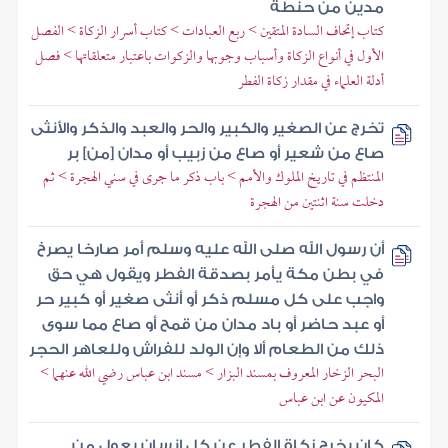
مدين من حنطة
كتاب إتحاف السادة المتقين > ربع العبادات > كتاب أسرار الزكاة > الفصل
الأول في أنواع الزكاة وأسباب وجوبها والزكوات باعتبار متعلقاتها > فصل
أدلة العلماء في مقدار زكاة الفطر
تخرج عن الصغير والكبير والحر والعبد والذكر والأنثى
صاع من شعير أو صاع من زبيب أو مدان [من] بر
المنتظم في تاريخ الملوك والأمم > باب ذكر ما جرى في سني الهجرة > ثم
دخلت سنة اثنتين من الهجرة
أن رسول الله صلى الله عليه وسلم أمر صارخا يصرخ
في بطن مكة يأمر بصدقة الفطر ويقول هي حق
واجب على كل مسلم ذكر أو أنثى صغير أو كبير حر
أو عبد حاضر أو باد مدان من قمح أو صاع مما سوى
ذلك من الطعام ألا وإن الولد للفراش وللعاهر الحجر
البحر الزخار المعروف بمسند البزار > مسند ابن عباس رضي الله عنهما >
المكيون عن ابن عباس
كان يخرج زكاة الفطر عن كل إنسان يعول من