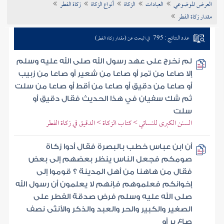
العرض الموضوعي
العبادات
الزكاة
أنواع الزكاة
زكاة الفطر
تراجم الأعلام
مقدار زكاة الفطر
عدد النتائج : 795
في البحث عن (مقدار زكاة الفطر)
لم نخرج على عهد رسول الله صلى الله عليه وسلم
إلا صاعا من تمر أو صاعا من شعير أو صاعا من زبيب
أو صاعا من دقيق أو صاعا من أقط أو صاعا من سلت
ثم شك سفيان في هذا الحديث فقال دقيق أو
سلت
السنن الكبرى للنسائي > كتاب الزكاة > الدقيق في زكاة الفطر
أن ابن عباس خطب بالبصرة فقال أدوا زكاة
صومكم فجعل الناس ينظر بعضهم إلى بعض
فقال من هاهنا من أهل المدينة ؟ قوموا إلى
إخوانكم فعلموهم فإنهم لا يعلمون أن رسول الله
صلى الله عليه وسلم فرض صدقة الفطر على
الصغير والكبير والحر والعبد والذكر والأنثى نصف
صاع بر أو