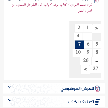
شرح مسلم للنووي > كتاب الزكاة > باب زكاة الفطر على المسلمين من
التمر والشعير
2
1
4
...
7
6
5
10
9
8
26
...
27
العرض الموضوعي
تصنيف الكتب