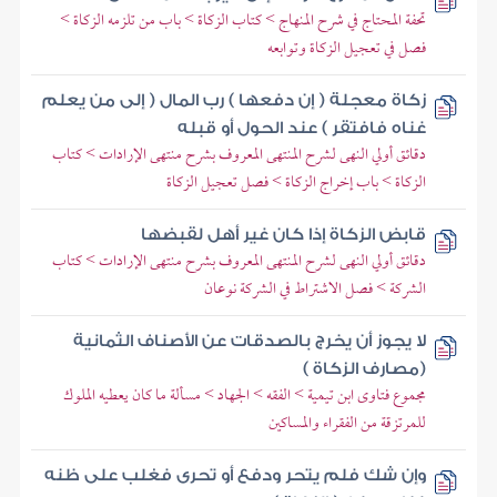
تحفة المحتاج في شرح المنهاج > كتاب الزكاة > باب من تلزمه الزكاة >
فصل في تعجيل الزكاة وتوابعه
زكاة معجلة ( إن دفعها ) رب المال ( إلى من يعلم
غناه فافتقر ) عند الحول أو قبله
دقائق أولي النهى لشرح المنتهى المعروف بشرح منتهى الإرادات > كتاب
الزكاة > باب إخراج الزكاة > فصل تعجيل الزكاة
قابض الزكاة إذا كان غير أهل لقبضها
دقائق أولي النهى لشرح المنتهى المعروف بشرح منتهى الإرادات > كتاب
الشركة > فصل الاشتراط في الشركة نوعان
لا يجوز أن يخرج بالصدقات عن الأصناف الثمانية
(مصارف الزكاة )
مجموع فتاوى ابن تيمية > الفقه > الجهاد > مسألة ما كان يعطيه الملوك
للمرتزقة من الفقراء والمساكين
وإن شك فلم يتحر ودفع أو تحرى فغلب على ظنه