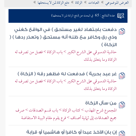
العرض الموضوعي
العبادات
الزكاة
دفع الزكاة لمن لا يستحقها
تراجم الأعلام
عدد النتائج : 65
في البحث عن (دفع الزكاة لمن لا يستحقها)
دفعت باجتهاد لغير مستحق ) في الواقع كغني
وذي رق وكافر مع ظنه أنه مستحق ( وتعذر ردها ) (
الزكاة )
حاشية الدسوقي على الشرح الكبير > باب الزكاة > فصل من تصرف له
الزكاة وما يتعلق بذلك
غر عبد بحرية ) فدفعت له فظهر رقه ( الزكاة )
حاشية الدسوقي على الشرح الكبير > باب الزكاة > فصل من تصرف له
الزكاة وما يتعلق بذلك
من سأل الزكاة
المجموع شرح المهذب > كتاب الزكاة > باب قسم الصدقات > صرف
جميع الصدقات إلى ثمانية أصناف > فرع يقوم مقام البينة الاستفاضة
إن بان الآخذ عبدا أو كافرا أو هاشميا أو قرابة