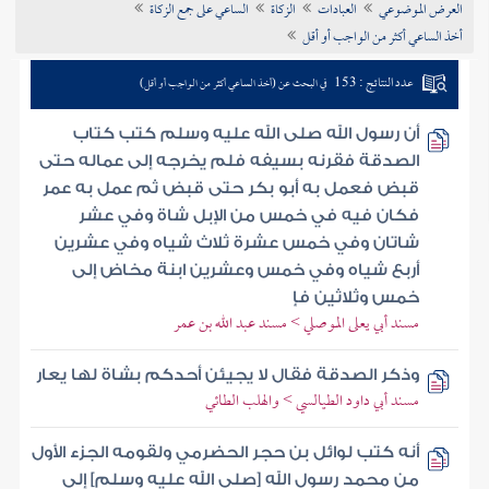
العرض الموضوعي
العبادات
الزكاة
الساعي على جمع الزكاة
تراجم الأعلام
أخذ الساعي أكثر من الواجب أو أقل
عدد النتائج : 153
في البحث عن (أخذ الساعي أكثر من الواجب أو أقل)
أن رسول الله صلى الله عليه وسلم كتب كتاب
الصدقة فقرنه بسيفه فلم يخرجه إلى عماله حتى
قبض فعمل به أبو بكر حتى قبض ثم عمل به عمر
فكان فيه في خمس من الإبل شاة وفي عشر
شاتان وفي خمس عشرة ثلاث شياه وفي عشرين
أربع شياه وفي خمس وعشرين ابنة مخاض إلى
خمس وثلاثين فإ
مسند أبي يعلى الموصلي > مسند عبد الله بن عمر
وذكر الصدقة فقال لا يجيئن أحدكم بشاة لها يعار
مسند أبي داود الطيالسي > والهلب الطائي
أنه كتب لوائل بن حجر الحضرمي ولقومه الجزء الأول
من محمد رسول الله [صلى الله عليه وسلم] إلى