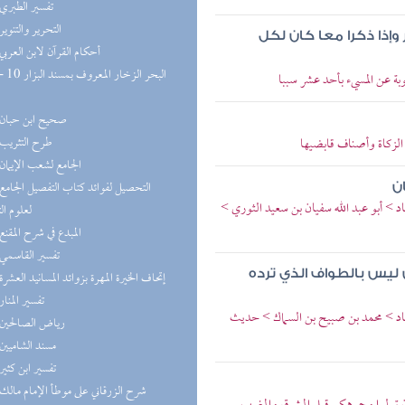
(3) تفسير الطبري
(3) التحرير والتنوير
وإذا ذكرا معا كان لكل
(3) أحكام القرآن لابن العربي
بة عن المسيء بأحد عشر سببا
(3) صحيح ابن حبان
(3) طرح التثريب
الزكاة وأصناف قابضيها
(2) الجامع لشعب الإيمان
ن
د > أبو عبد الله سفيان بن سعيد الثوري >
لعلوم ال
(2) المبدع في شرح المقنع
(2) تفسير القاسمي
 ليس بالطواف الذي ترده
(2) إتحاف الخيرة المهرة بزوائد المسانيد العشرة
(2) تفسير المنار
باد > محمد بن صبيح بن السماك > حديث
(2) رياض الصالحين
(2) مسند الشاميين
(2) تفسير ابن كثير
(2) شرح الزرقاني على موطأ الإمام مالك