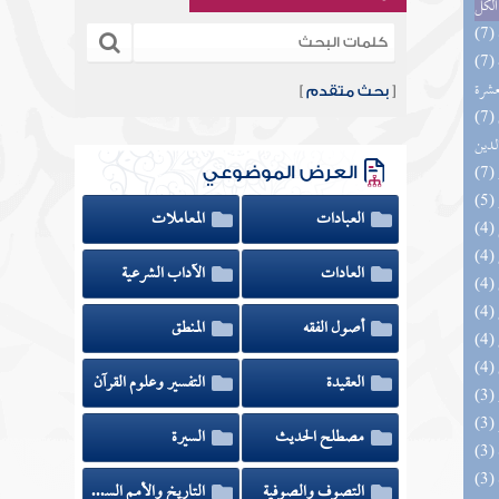
الكل
(7) إتحاف المهرة بالفوائد المبتكرة من أطراف
عشرة
[
بحث متقدم
]
(7) إتحاف السادة المتقين بشرح إحياء علوم
لدين
العرض الموضوعي
العبادات
المعاملات
العادات
الآداب الشرعية
أصول الفقه
المنطق
العقيدة
التفسير وعلوم القرآن
مصطلح الحديث
السيرة
التصوف والصوفية
التاريخ والأمم السابقة