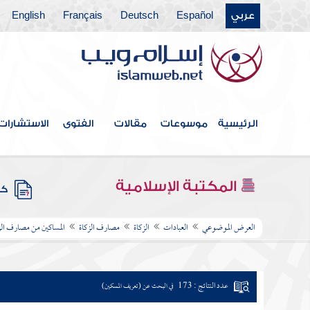
عربي
Español
Deutsch
Français
English
الرئيسية
موسوعات
مقالات
الفتوى
الاستشارات
المكتبة الإسلامية
كتب
العرض الموضوعي
العبادات
الزكاة
مصارف الزكاة
المساكين من مصارف الز
عدد النتائج : 173
في البحث عن (تعريف المسكين)