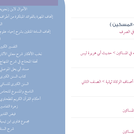
(7) الأموال لابن زنجويه
ال
 المسكين )
 في الصرف
ا
(7) التفسير الكبير
 في المساكين > حديث أبي هريرة ليس
(5) نخب الأفكار شرح معاني الآثار
(4) تحفة المحتاج في شرح المنهاج
(4) مسند أبي يعلى الموصلي
(4) كتاب السنن الكبرى
ناف الزكاة ثمانية > الصنف الثاني
(4) السنن الكبرى للنسائي
(4) الناسخ والمنسوخ للنحاس
(4) أحكام القرآن الكريم للطحاوي
(3) زهرة التفاسير
لمساكين
(3) فيض القدير
(3) مجموع فتاوى ابن تيمية
(3) شرح السنة
لمساكين