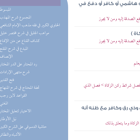
أو هاشمي أو كافر أو دفع في
(6) المبسوط
(6) المجموع شرح المهذب
ع الصدقة إليه ومن لا يجوز
(5) الحاوي الكبير في فقه مذهب الإمام الشافعي
(4) مواهب الجليل في شرح مختصر خليل
ة )
ع الصدقة إليه ومن لا يجوز
(3) كشاف القناع عن متن الإقناع
(3) المبدع في شرح المقنع
(3) الإنصاف
علم
(3) رد المحتار على الدر المختار
(2) شرح منتهى الإرادات
(2) فتح القدير
> فصل شرائط ركن الزكاة > فصل الذي
(2) تحفة المحتاج في شرح المنهاج
(2) القواعد لابن رجب
(2) المغني
ذي رق وكافر مع ظنه أنه
(2) الاختيار لتعليل المختار
(2) نيل الأوطار
لزكاة وما يتعلق بذلك
(2) حاشية الدسوقي على الشرح الكبير
(2) الأشباه والنظائر