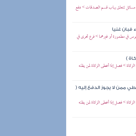
 مسائل تتعلق بباب قسم الصدقات > دفع
 فبان غنيا
وس في مطمورة أو غيرهما > فرع تحرى في
اة )
لزكاة > فصل إذا أعطى الزكاة لمن يظنه
عطي ممن لا يجوز الدفع إليه (
لزكاة > فصل إذا أعطى الزكاة لمن يظنه
ر