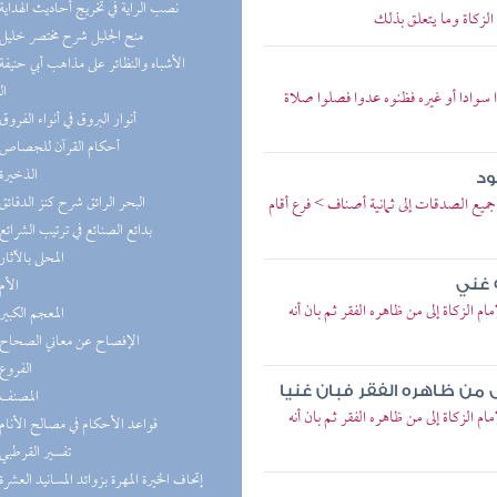
(2) نصب الراية في تخريج أحاديث الهداية
لزكاة وما يتعلق بذلك
(2) منح الجليل شرح مختصر خليل
ال
سوادا أو غيره فظنوه عدوا فصلوا صلاة
(1) أنوار البروق في أنواء الفروق
(1) أحكام القرآن للجصاص
(1) الذخيرة
ود
(1) البحر الرائق شرح كنز الدقائق
 الصدقات إلى ثمانية أصناف > فرع أقام
(1) بدائع الصنائع في ترتيب الشرائع
(1) المحلى بالآثار
(1) الأم
ه غني
لزكاة إلى من ظاهره الفقر ثم بان أنه
(1) المعجم الكبير
(1) الإفصاح عن معاني الصحاح
(1) الفروع
ى من ظاهره الفقر فبان غنيا
(1) المصنف
لزكاة إلى من ظاهره الفقر ثم بان أنه
(1) قواعد الأحكام في مصالح الأنام
(1) تفسير القرطبي
(1) إتحاف الخيرة المهرة بزوائد المسانيد العشرة