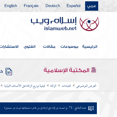
عربي
Español
Deutsch
Français
English
الرئيسية
موسوعات
مقالات
الفتوى
الاستشارات
المكتبة الإسلامية
كتب
العرض الموضوعي
العبادات
الزكاة
كيفية توزيع الزكاة على الأصناف الثمانية
عدد النتائج : 71
في البحث عن (إذا دفع الزكاة إلى من ظاهره استحقاقها ثم بان غير مستحق)