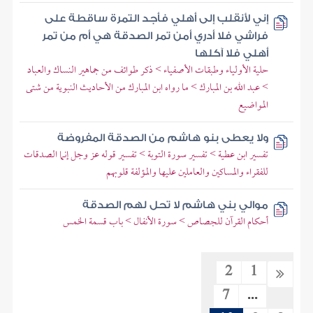
إني لأنقلب إلى أهلي فأجد التمرة ساقطة على
فراشي فلا أدري أمن تمر الصدقة هي أم من تمر
أهلي فلا آكلها
حلية الأولياء وطبقات الأصفياء > ذكر طوائف من جماهير النساك والعباد
> عبد الله بن المبارك > ما رواه ابن المبارك من الأحاديث النبوية من شتى
المواضيع
ولا يعطى بنو هاشم من الصدقة المفروضة
تفسير ابن عطية > تفسير سورة التوبة > تفسير قوله عز وجل إنما الصدقات
للفقراء والمساكين والعاملين عليها والمؤلفة قلوبهم
موالي بني هاشم لا تحل لهم الصدقة
أحكام القرآن للجصاص > سورة الأنفال > باب قسمة الخمس
2
1
7
...