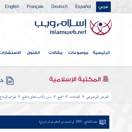
عربي
Español
Deutsch
Français
English
الرئيسية
موسوعات
مقالات
الفتوى
الاستشارات
المكتبة الإسلامية
كتب
العرض الموضوعي
العبادات
الحج
سنن وآداب تتعلق بالحج
طواف الوداع
عدد النتائج : 203
في البحث عن (حكم طواف الوداع)