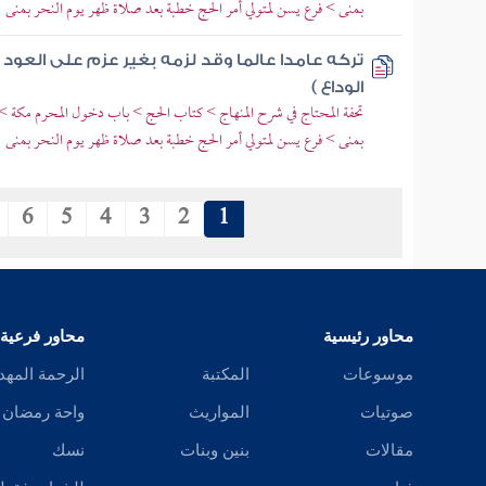
بمنى > فرع يسن لمتولي أمر الحج خطبة بعد صلاة ظهر يوم النحر بمنى
تركه عامدا عالما وقد لزمه بغير عزم على العود
الوداع )
تحفة المحتاج في شرح المنهاج > كتاب الحج > باب دخول المحرم مكة > ف
بمنى > فرع يسن لمتولي أمر الحج خطبة بعد صلاة ظهر يوم النحر بمنى
6
5
4
3
2
1
محاور رئيسية
محاور فرعية
موسوعات
المكتبة
الرحمة المهد
صوتيات
المواريث
واحة رمضان
مقالات
بنين وبنات
نسك