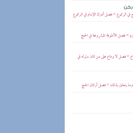
ركن
 في الركوع > فصل أدرك الإمام في الركوع
م > فصل الأطوفة المشروعة في الحج
ع > فصل لا وداع على من كان منزله في
وما يتعلق بذلك > فصل أركان الحج