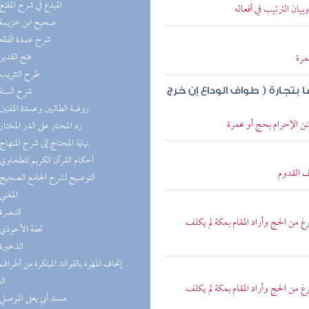
(4) المبدع في شرح المقنع
يان الترتيب في أفعاله
(4) صحيح ابن خزيمة
(4) شرح عمدة الفقه
(4) فتح القدير
مرة
(4) طرح التثريب
(4) شرح السنة
 بتجارة ( طواف الوداع إن خرج
(3) روضة الطالبين وعمدة المفتين
نن الإحرام بحج أو عمرة
(3) رد المحتار على الدر المختار
(3) نهاية المحتاج إلى شرح المنهاج
(3) أحكام القرآن الكريم للطحاوي
 القدوم
(3) التوضيح لشرح الجامع الصحيح
(3) المغني
(3) التبصرة
من الحج وأراد المقام بمكة لم يكلف
(2) تحفة الأحوذي
(2) الذخيرة
ال
من الحج وأراد المقام بمكة لم يكلف
(2) مسند أبي يعلى الموصلي