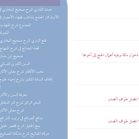
(10) عمدة القاري شرح صحيح البخاري
(10) الاستذكار الجامع لمذاهب فقهاء الأمصار
(8) المجموع شرح المهذب
(7) المدونة
(7) فتح الباري شرح صحيح البخاري
(7) تحفة المحتاج في شرح المنهاج
خول مكة وبقية أعمال الحج إلى آخرها
(7) صحيح ابن حبان
(6) السنن الكبرى للنسائي
(6) نخب الأفكار شرح معاني الآثار
ا
(6) معرفة السنن والآثار
 > فصل طواف الصدر
(5) البحر الرائق شرح كنز الدقائق
(5) شرح معاني الآثار
(5) بدائع الصنائع في ترتيب الشرائع
 > فصل طواف الصدر
(5) منح الجليل شرح مختصر خليل
(4) مرقاة المفاتيح شرح مشكاة المصابيح