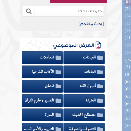
الكل
[
بحث متقدم
]
العرض الموضوعي
بالفوائد المبتكرة من أطراف
العبادات
المعاملات
عشرة
الزخار المعروف بمسند البزار 10 -
العادات
الآداب الشرعية
18
أصول الفقه
المنطق
العقيدة
التفسير وعلوم القرآن
مصطلح الحديث
السيرة
التصوف والصوفية
التاريخ والأمم السابقة