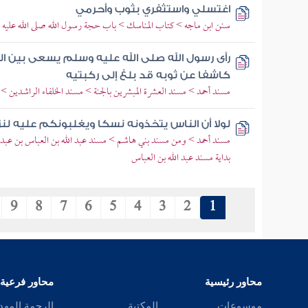
اغتسلي واستثفري بثوب وأحرمي
سنن ابن ماجه > كتاب المناسك > باب حجة رسول الله صلى الله عليه
رأى رسول الله صلى الله عليه وسلم يسعى بين ا
كاشفا عن ثوبه قد بلغ إلى ركبتيه
مسند أحمد > مسند العشرة المبشرين بالجنة > مسند الخلفاء الراشدين >
لولا أن الناس يتخذونه نسكا ويغلبونكم عليه 
مسند أحمد > ومن مسند بني هاشم > مسند عبد الله بن العباس بن عبد 
بداية مسند عبد الله بن العباس
9
8
7
6
5
4
3
2
1
محاور رئيسية
محاور فرعية
موسوعات
المكتبة
الرحمة المهد