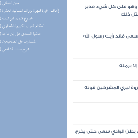
(14) سنن النسائي
حمد وهو على كل شيء قدير
(13) إتحاف الخيرة المهرة بزوائد المسانيد العشرة
مثل ذلك
(13) مجموع فتاوى ابن تيمية
(11) أحكام القرآن الكريم للطحاوي
(11) حاشية السندي على ابن ماجه
سعى فقد رأيت رسول الله
(11) المستدرك على الصحيحين
(11) شرح مسند الشافعي
لا برمله
روة ليري المشركين قوته
ي بطن الوادي سعى حتى يخرج