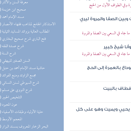
(48) معرفة السنن والآثار
 وفي الطواف الأول من الحج
(46) صحيح ابن خزيمة
(37) مسند الإمام أحمد
وبين الصفا والمروة ليري
(30) الاستذكار الجامع لمذاهب فقهاء الأمصار
(23) المطالب العالية بزوائد المسانيد الثمانية
 جاء في السعي بين الصفا والمروة
(22) فتح الباري شرح صحيح البخاري
(21) شرح عمدة الفقه
أنا شيخ كبير
(21) شرح السنة
 جاء في السعي بين الصفا والمروة
(20) السنن الصغير للبيهقي
(19) حاشية مسند الإمام أحمد بن حنبل
اع بالعمرة إلى الحج
(19) مجمع الزاوئد ومنبع الفوائد
(17) شرح السيوطي لسنن النسائي
 فطاف بالبيت
(17) شرح النووي على مسلم
(17) التلخيص الحبير
(17) عون المعبود
حمد يحيي ويميت وهو على كل
(16) حلية الأولياء وطبقات الأصفياء
(16) المعجم الأوسط
(15) البحر الزخار المعروف بمسند البزار