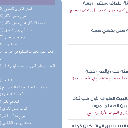
اثة أطواف ومشى أربعة
(256) السنن الكبرى للنسائي
أن يرجع إلى بيته ثم صلى ركعتين ثم خرج
(148) شرح معاني الآثار
(134) نخب الأفكار شرح معاني الآثار
(131) مسند أبي يعلى الموصلي
نه حتى يقضي حجه
(117) صحيح ابن حبان
(108) البداية والنهاية
(103) إتحاف المهرة 
ال
(71) البحر 
 منه حتى يقضي حجه
لزمه صوم ثلاثة أيام في الحج وسبعة إذا
(69) زاد المعاد
(68) مرقاة المفاتيح شرح مشكاة المصابيح
(65) الأحاديث المختارة
لبيت الطواف الأول خب ثلاثا
(60) المعجم الكبير
ن الصفا والمروة
(56) كتاب السنن الكبرى
 وفي الطواف الأول من الحج
(55) شرح مشكل الآثار
(50) مسند أبي داود الطيالسي
بالبيت ليري المشركين قوته