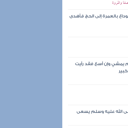
فا والمروة
داع بالعمرة إلى الحج فأهدى
م يمشي وإن أسع فقد رأيت
كبير
صلى الله عليه وسلم يسعى