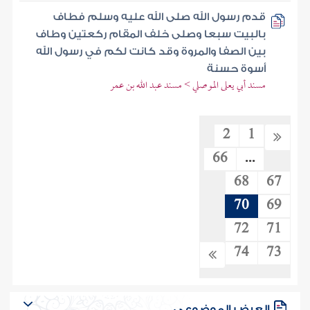
قدم رسول الله صلى الله عليه وسلم فطاف
بالبيت سبعا وصلى خلف المقام ركعتين وطاف
بين الصفا والمروة وقد كانت لكم في رسول الله
أسوة حسنة
مسند أبي يعلى الموصلي > مسند عبد الله بن عمر
2
1
66
...
68
67
70
69
72
71
74
73
العرض الموضوعي