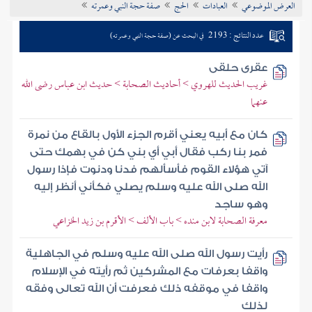
العرض الموضوعي
العبادات
الحج
صفة حجة النبي وعمرته
تراجم الأعلام
عدد النتائج : 2193
في البحث عن (صفة حجة النبي وعمرته)
عقرى حلقى
غريب الحديث للهروي > أحاديث الصحابة > حديث ابن عباس رضى الله
عنهما
كان مع أبيه يعني أقرم الجزء الأول بالقاع من نمرة
فمر بنا ركب فقال أبي أي بني كن في بهمك حتى
آتي هؤلاء القوم فأسألهم فدنا ودنوت فإذا رسول
الله صلى الله عليه وسلم يصلي فكأني أنظر إليه
وهو ساجد
معرفة الصحابة لابن منده > باب الألف > الأقرم بن زيد الخزاعي
رأيت رسول الله صلى الله عليه وسلم في الجاهلية
واقفا بعرفات مع المشركين ثم رأيته في الإسلام
واقفا في موقفه ذلك فعرفت أن الله تعالى وفقه
لذلك