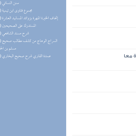
(14) سنن النسائي
(13) مجموع فتاوى ابن تيمية
(13) إتحاف الخيرة المهرة بزوائد المسانيد العشرة
(11) المستدرك على الصحيحين
(11) شرح مسند الشافعي
(11) السر
مسلم بن ال
(11) عمدة القاري شرح صحيح البخاري
ة معا