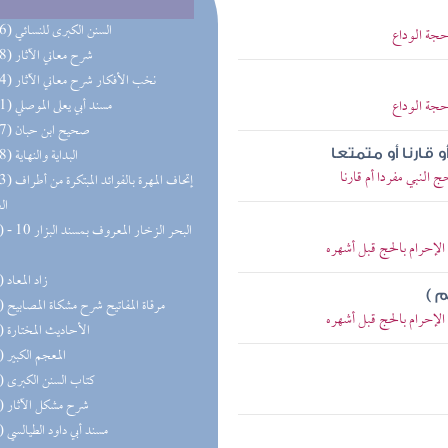
(256) السنن الكبرى للنسائي
حجة الوداع
(148) شرح معاني الآثار
(134) نخب الأفكار شرح معاني الآثار
حجة الوداع
(131) مسند أبي يعلى الموصلي
(117) صحيح ابن حبان
(108) البداية والنهاية
قارنا أو متمتعا
 النبي مفردا أم قارنا
(103) إتحاف المهرة 
ال
(71) البحر 
لإحرام بالحج قبل أشهره
(69) زاد المعاد
 )
(68) مرقاة المفاتيح شرح مشكاة المصابيح
لإحرام بالحج قبل أشهره
(65) الأحاديث المختارة
(60) المعجم الكبير
(56) كتاب السنن الكبرى
(55) شرح مشكل الآثار
(50) مسند أبي داود الطيالسي