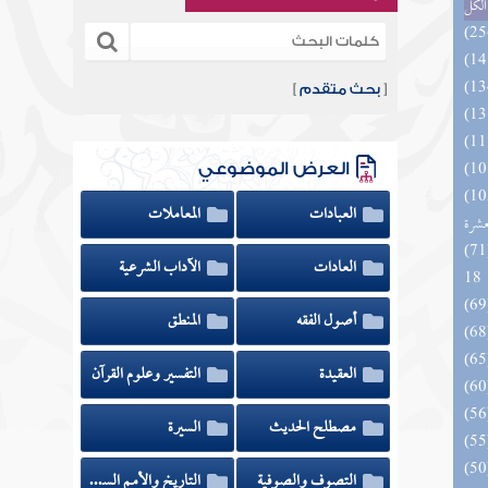
الكل
[
بحث متقدم
]
العرض الموضوعي
بالفوائد المبتكرة من أطراف
العبادات
المعاملات
عشرة
الزخار المعروف بمسند البزار 10 -
العادات
الآداب الشرعية
18
أصول الفقه
المنطق
العقيدة
التفسير وعلوم القرآن
مصطلح الحديث
السيرة
التصوف والصوفية
التاريخ والأمم السابقة