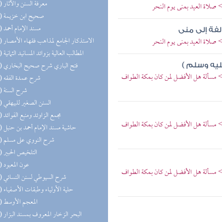
(48) معرفة السنن والآثار
 صلاة العيد بمنى يوم النحر
(46) صحيح ابن خزيمة
(37) مسند الإمام أحمد
لفة إلى منى
(30) الاستذكار الجامع لمذاهب فقهاء الأمصار
 صلاة العيد بمنى يوم النحر
(23) المطالب العالية بزوائد المسانيد الثمانية
(22) فتح الباري شرح صحيح البخاري
ليه وسلم )
> مسألة هل الأفضل لمن كان بمكة الطواف
(21) شرح عمدة الفقه
(21) شرح السنة
(20) السنن الصغير للبيهقي
(19) مجمع الزاوئد ومنبع الفوائد
> مسألة هل الأفضل لمن كان بمكة الطواف
(19) حاشية مسند الإمام أحمد بن حنبل
(17) شرح النووي على مسلم
(17) التلخيص الحبير
(17) عون المعبود
> مسألة هل الأفضل لمن كان بمكة الطواف
(17) شرح السيوطي لسنن النسائي
(16) حلية الأولياء وطبقات الأصفياء
(16) المعجم الأوسط
(15) البحر الزخار المعروف بمسند البزار