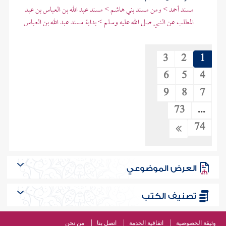
مسند أحمد > ومن مسند بني هاشم > مسند عبد الله بن العباس بن عبد
المطلب عن النبي صلى الله عليه وسلم > بداية مسند عبد الله بن العباس
3
2
1
6
5
4
9
8
7
73
...
74
العرض الموضوعي
تصنيف الكتب
وثيقة الخصوصية
اتفاقية الخدمة
اتصل بنا
من نحن