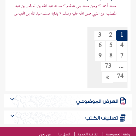
مسند أحمد > ومن مسند بني هاشم > مسند عبد الله بن العباس بن عبد
المطلب عن النبي صلى الله عليه وسلم > بداية مسند عبد الله بن العباس
3
2
1
6
5
4
9
8
7
73
...
74
العرض الموضوعي
تصنيف الكتب
وثيقة الخصوصية
اتفاقية الخدمة
اتصل بنا
من نحن