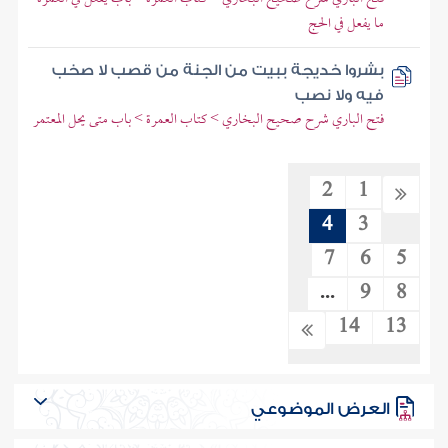
ما يفعل في الحج
بشروا خديجة ببيت من الجنة من قصب لا صخب
فيه ولا نصب
فتح الباري شرح صحيح البخاري > كتاب العمرة > باب متى يحل المعتمر
2
1
4
3
7
6
5
...
9
8
14
13
العرض الموضوعي