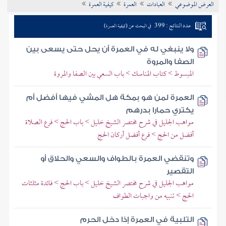
العرض الموضوعي
العبادات
العمرة
كيفية العمرة
تراجم الأعلام
عدد النتائج : 399
في البحث عن (كيفية العمرة)
ولا ينبغي له في العمرة أن يحل حتى يسعى بين
الصفا والمروة
المبسوط > كتاب المناسك > باب السعي بين الصفا والمروة
العمرة لمن هو بمكة هل المشي فيها أفضل أم
يكتري حمارا بدرهم
مواهب الجليل في شرح مختصر الشيخ خليل > باب الحج > فرع الصلاة
أفضل من الحج > فرع أفضل أركان الحج
وتنقضي العمرة بالطواف والسعي والحلاق أو
التقصير
مواهب الجليل في شرح مختصر الشيخ خليل > باب الحج > فائدة مثلثات
الحج > تنبيه من واجبات الطواف
التلبية في العمرة إذا دخل الحرم