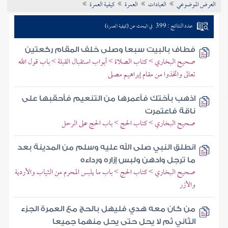
العرض الموضوعي
العبادات
العمرة
كيفية العمرة
تراجم الأعلام
عدد النتائج : 399
في البحث عن (كيفية العمرة)
فطاف بالبيت سبعا وصلى خلف المقام ركعتين
صحيح البخاري > كتاب الصلاة > أبواب استقبال القبلة > باب قول الله
تعالى واتخذوا من مقام إبراهيم مصلى
اذهب بأختك فأعمرها من التنعيم فأحقبها على
ناقة فاعتمرت
صحيح البخاري > كتاب الحج > باب الحج على الرحل
انطلق النبي صلى الله عليه وسلم من المدينة بعد
ما ترجل وادهن ولبس إزاره ورداءه
صحيح البخاري > كتاب الحج > باب ما يلبس المحرم من الثياب والأردية
والأزر
من كان معه هدي فليهل بالحج مع العمرة الجزء
الثاني ثم لا يحل حتى يحل منهما جميعا