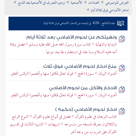
العرض الموضوعي
العبادات
الأضحية
وجوه التصرف في الأضحية بعد الذبح
تراجم الأعلام
ادخار الأضاحي فوق ثلاثة أيام
عدد النتائج : 626
في البحث عن (ادخار الأضاحي فوق ثلاثة أيام)
ونهيتكم عن لحوم الأضاحي بعد ثلاثة أيام
البداية والنهاية > كتاب سيرة رسول الله صلى الله عليه وسلم > فصل وفاة
أمه عليه السلام وما جاء في استغفاره لها بعد موتها
منع ادخار لحوم الأضاحي فوق ثلاث
أضواء البيان > سورة الحج > قوله تعالى فكلوا منها وأطعموا البائس الفقير
الادخار والأكل من لحوم الأضاحي
أضواء البيان > سورة الحج > قوله تعالى فكلوا منها وأطعموا البائس الفقير
ادخار لحوم الأضاحي (حكمه )
كتاب البرهان في علوم القرآن > فصل في أنواع علوم القرآن > النوع الرابع
والثلاثون معرفة ناسخه من منسوخه > تنبيهات > التنبيه الثالث في تقسيم
القرآن على ضروب من وجه آخر