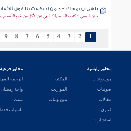
ينهى أن يمسك أحد من نسكه شيئا فوق ثلاثة أي
سنن النسائي > كتاب الضحايا > النهي عن الأكل من لحوم الأضاحي 
9
8
7
6
5
4
3
2
1
محاور رئيسية
محاور فرعية
موسوعات
المكتبة
الرحمة المهد
صوتيات
المواريث
واحة رمضان
مقالات
بنين وبنات
نسك
فتاوى
للشباب فقط
استشارات