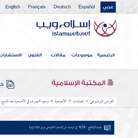
عربي
Español
Deutsch
Français
English
الرئيسية
موسوعات
مقالات
الفتوى
الاستشارات
المكتبة الإسلامية
كتب
العرض الموضوعي
العبادات
الأضحية
وجوه التصرف في الأضحية بعد الذبح
عدد النتائج : 626
في البحث عن (ادخار الأضاحي فوق ثلاثة أيام)