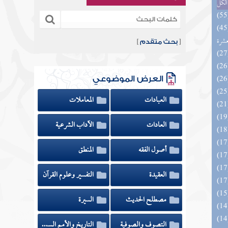
الكل
المهرة بالفوائد المبتكرة من أطراف
عشرة
[
بحث متقدم
]
العرض الموضوعي
العبادات
المعاملات
العادات
الآداب الشرعية
أصول الفقه
المنطق
العقيدة
التفسير وعلوم القرآن
مصطلح الحديث
السيرة
التصوف والصوفية
التاريخ والأمم السابقة