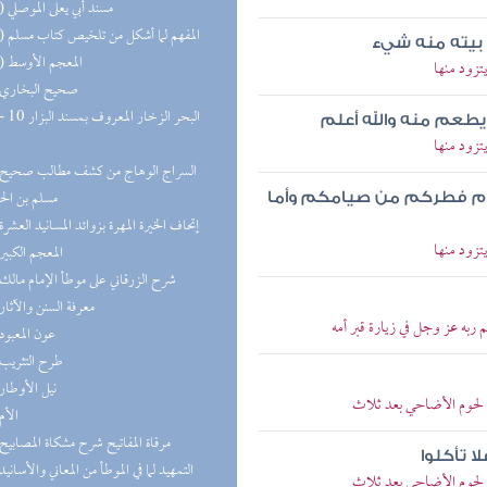
(13) مسند أبي يعلى الموصلي
(12) المفهم لما أشكل من تلخيص كتاب مسلم
بيته منه شيء
(12) المعجم الأوسط
زود منها
(9) صحيح البخاري
ن يطعم منه والله أعلم
زود منها
مسلم بن ال
وم فطركم من صيامكم وأما
(8) إتحاف الخيرة المهرة بزوائد المسانيد العشرة
زود منها
(7) المعجم الكبير
(7) شرح الزرقاني على موطأ الإمام مالك
(6) معرفة السنن والآثار
ربه عز وجل في زيارة قبر أمه
(6) عون المعبود
(6) طرح التثريب
(6) نيل الأوطار
لحوم الأضاحي بعد ثلاث
(5) الأم
(5) مرقاة المفاتيح شرح مشكاة المصابيح
 تأكلوا
(5) التمهيد لما في الموطأ من المعاني والأسانيد
لحوم الأضاحي بعد ثلاث