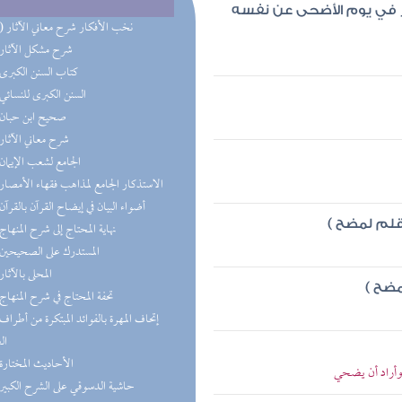
 في يوم الأضحى عن نفسه
(14) نخب الأفكار شرح معاني الآثار
(8) شرح مشكل الآثار
(7) كتاب السنن الكبرى
(5) السنن الكبرى للنسائي
(5) صحيح ابن حبان
(4) شرح معاني الآثار
(4) الجامع لشعب الإيمان
(3) الاستذكار الجامع لمذاهب فقهاء الأمصار
(3) أضواء البيان في إيضاح القرآن بالقرآن
 قلم لمضح )
(3) نهاية المحتاج إلى شرح المنهاج
(3) المستدرك على الصحيحين
(3) المحلى بالآثار
مضح )
(3) تحفة المحتاج في شرح المنهاج
ال
(3) الأحاديث المختارة
وأراد أن يضحي
(2) حاشية الدسوقي على الشرح الكبير