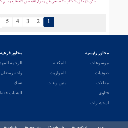
سنن الترمذي > كتاب الأضاحي عن رسول الله صلى الله عليه وسلم > 
5
4
3
2
1
محاور رئيسية
محاور فرعية
موسوعات
المكتبة
الرحمة المهد
صوتيات
المواريث
واحة رمضان
مقالات
بنين وبنات
نسك
فتاوى
للشباب فقط
استشارات