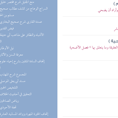
(2) منح الجليل شرح مختصر خليل
 )
وأراد أن يضحي
مسلم بن ال
(2) عمدة القاري شرح صحيح البخاري
(2) فيض القدير
شر
ال
ية )
لعقيقة وما يتعلق بها > فصل الأضحية
(2) نيل الأوطار
(2) معرفة السنن والآثار
ا
(2) المجموع شرح المهذب
(2) مسند أبي يعلى الموصلي
(1) التلخيص الحبير
(1) التحقيق في أحاديث الخلاف
(1) رياض الصالحين
(1) تحفة الأحوذي
(1) إتحاف الخيرة المهرة بزوائد المسانيد العشرة