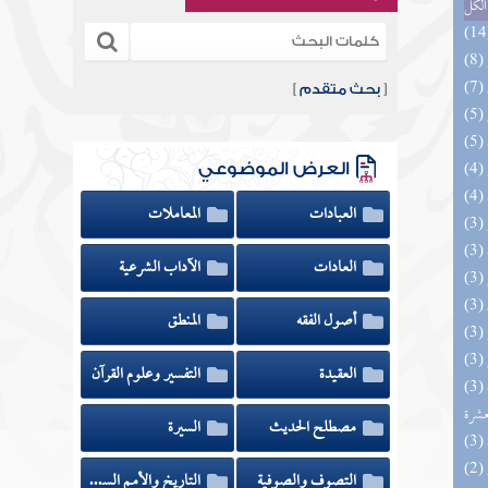
الكل
[
بحث متقدم
]
العرض الموضوعي
العبادات
المعاملات
العادات
الآداب الشرعية
أصول الفقه
المنطق
العقيدة
التفسير وعلوم القرآن
(3) إتحاف المهرة بالفوائد المبتكرة من أطراف
عشرة
مصطلح الحديث
السيرة
التصوف والصوفية
التاريخ والأمم السابقة