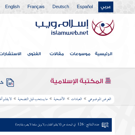
عربي
Español
Deutsch
Français
English
الرئيسية
موسوعات
مقالات
الفتوى
الاستشارات
المكتبة الإسلامية
كتب
العرض الموضوعي
العبادات
الأضحية
ما يستحب قبل التضحية
لا يقلم أظ
عدد النتائج : 126
في البحث عن (لا يقلم أظفاره ولا يزيل سلعة لا يضره بقاؤها)