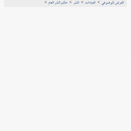
العرض الموضوعي
العبادات
النذر
حكم النذر العام
تراجم الأعلام