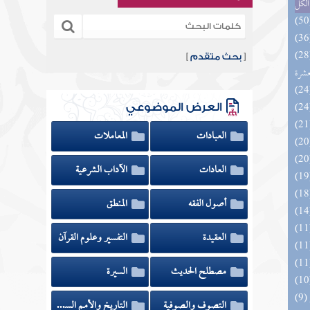
الكل
المهرة بالفوائد المبتكرة من أطراف
[
بحث متقدم
]
عشرة
العرض الموضوعي
العبادات
المعاملات
العادات
الآداب الشرعية
أصول الفقه
المنطق
العقيدة
التفسير وعلوم القرآن
مصطلح الحديث
السيرة
التصوف والصوفية
التاريخ والأمم السابقة