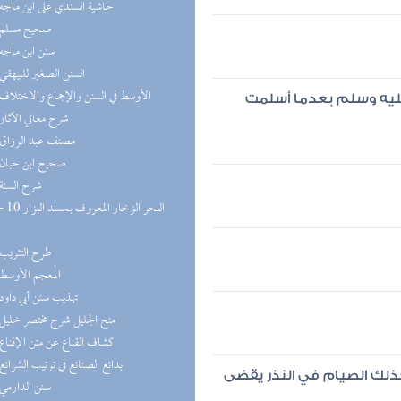
(9) حاشية السندي على ابن ماجه
(8) صحيح مسلم
(8) سنن ابن ماجه
(8) السنن الصغير للبيهقي
(8) الأوسط في السنن والإجماع والاختلاف
عليه وسلم بعدما أسلمت
(8) شرح معاني الآثار
(8) مصنف عبد الرزاق
(7) صحيح ابن حبان
(7) شرح السنة
(6) طرح التثريب
(5) المعجم الأوسط
(5) تهذيب سنن أبي داود
(5) منح الجليل شرح مختصر خليل
(5) كشاف القناع عن متن الإقناع
(5) بدائع الصنائع في ترتيب الشرائع
ذلك الصيام في النذر يقضى
(5) سنن الدارمي