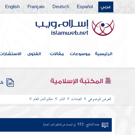
عربي
Español
Deutsch
Français
English
الرئيسية
موسوعات
مقالات
الفتوى
الاستشارات
المكتبة الإسلامية
كتب
العرض الموضوعي
العبادات
النذر
حكم النذر العام
عدد النتائج : 552
في البحث عن (حكم النذر العام)