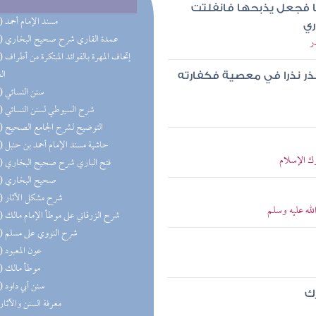
ها فجعل يذبحها فانفلتت
(50) مسند الإمام أحمد
ري
(36) عمدة القاري شرح صحيح البخاري
ر
(28) إتحاف 
ال
نذر نذرا في معصية فكفارته
(24) سنن النسائي
(24) شرح السيوطي لسنن النسائي
(21) التوضيح لشرح الجامع الصحيح
(20) حاشية مسند الإمام أحمد بن حنبل
رك الإسلام
(20) فتح الباري شرح صحيح البخاري
(19) صحيح البخاري
(18) شرح مشكل الآثار
له عليه وسلم
(14) شرح الزرقاني على موطأ الإمام مالك
(11) شرح النووي على مسلم
(11) عون المعبود
(11) موطأ مالك
(10) سنن أبي داود
رك
(9) معرفة السنن والآثار