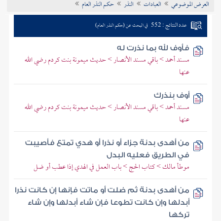
العرض الموضوعي
العبادات
النذر
حكم النذر العام
تراجم الأعلام
عدد النتائج : 552
في البحث عن (حكم النذر العام)
فأوف لله بما نذرت له
مسند أحمد > باقي مسند الأنصار > حديث ميمونة بنت كردم رضي الله
عنها
أوف بنذرك
مسند أحمد > باقي مسند الأنصار > حديث ميمونة بنت كردم رضي الله
عنها
من أهدى بدنة جزاء أو نذرا أو هدي تمتع فأصيبت
في الطريق فعليه البدل
موطأ مالك > كتاب الحج > باب العمل في الهدي إذا عطب أو ضل
من أهدى بدنة ثم ضلت أو ماتت فإنها إن كانت نذرا
أبدلها وإن كانت تطوعا فإن شاء أبدلها وإن شاء
تركها