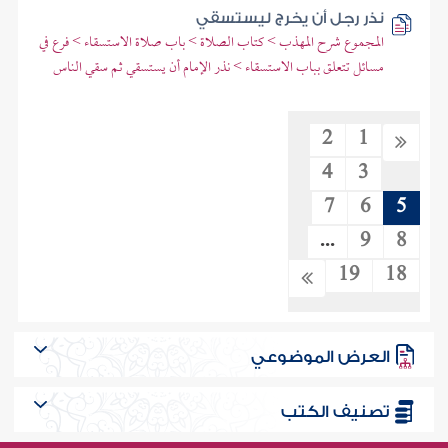
نذر رجل أن يخرج ليستسقي
المجموع شرح المهذب > كتاب الصلاة > باب صلاة الاستسقاء > فرع في
مسائل تتعلق بباب الاستسقاء > نذر الإمام أن يستسقي ثم سقي الناس
2
1
4
3
7
6
5
...
9
8
19
18
العرض الموضوعي
تصنيف الكتب