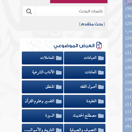
الكل
المهرة بالفوائد المبتكرة من أطراف
[
بحث متقدم
]
عشرة
العرض الموضوعي
العبادات
المعاملات
العادات
الآداب الشرعية
أصول الفقه
المنطق
العقيدة
التفسير وعلوم القرآن
مصطلح الحديث
السيرة
التصوف والصوفية
التاريخ والأمم السابقة