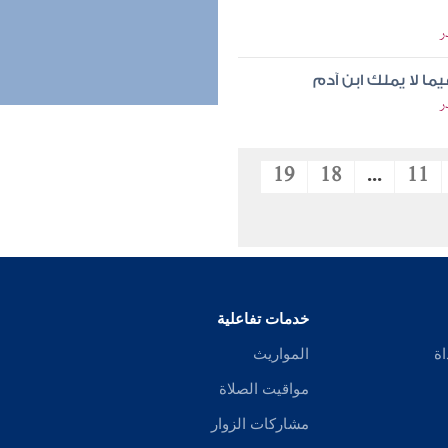
ر
ما لا يملك ابن آدم
ر
19
18
...
11
خدمات تفاعلية
اة
المواريث
مواقيت الصلاة
مشاركات الزوار