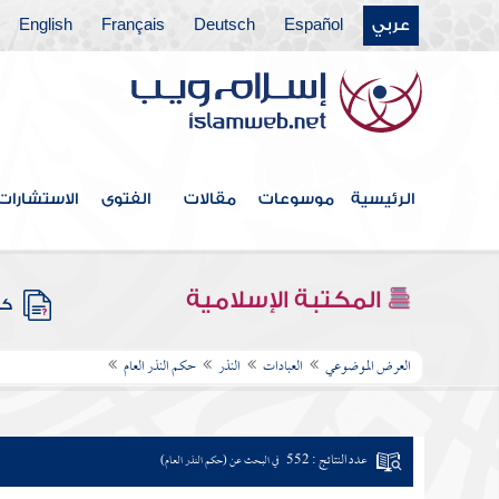
عربي
Español
Deutsch
Français
English
الرئيسية
موسوعات
مقالات
الفتوى
الاستشارات
المكتبة الإسلامية
كتب
العرض الموضوعي
العبادات
النذر
حكم النذر العام
عدد النتائج : 552
في البحث عن (حكم النذر العام)