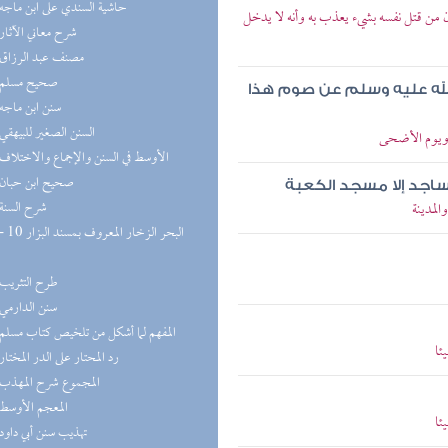
(9) حاشية السندي على ابن ماجه
 من قتل نفسه بشيء يعذب به وأنه لا يدخل
(8) شرح معاني الآثار
(8) مصنف عبد الرزاق
(8) صحيح مسلم
 الله عليه وسلم عن صوم هذا
(8) سنن ابن ماجه
(8) السنن الصغير للبيهقي
ويوم الأضحى
(8) الأوسط في السنن والإجماع والاختلاف
(7) صحيح ابن حبان
ساجد إلا مسجد الكعبة
(7) شرح السنة
لمدينة
(6) طرح التثريب
(5) سنن الدارمي
(5) المفهم لما أشكل من تلخيص كتاب مسلم
ئا
(5) رد المحتار على الدر المختار
(5) المجموع شرح المهذب
(5) المعجم الأوسط
ئا
(5) تهذيب سنن أبي داود