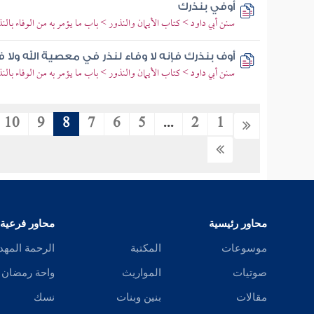
أوفي بنذرك
سنن أبي داود > كتاب الأيمان والنذور > باب ما يؤمر به من الوفاء بالنذ
أوف بنذرك فإنه لا وفاء لنذر في معصية الله ولا في
سنن أبي داود > كتاب الأيمان والنذور > باب ما يؤمر به من الوفاء بالنذ
10
9
8
7
6
5
...
2
1
محاور رئيسية
محاور فرعية
موسوعات
المكتبة
الرحمة المهد
صوتيات
المواريث
واحة رمضان
مقالات
بنين وبنات
نسك