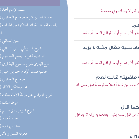
(50) مسند الإمام أحمد
فيما لا يملك وفي معصية
(36) عمدة القاري شرح صحيح البخاري
(28) إتحاف 
هما
 أن يصوم أياما فوافق النحر أو الفطر
ال
(24) سنن النسائي
(24) شرح السيوطي لسنن النسائي
عاد عليه فقال مثله لا يزيد
(21) التوضيح لشرح الجامع الصحيح
 أن يصوم أياما فوافق النحر أو الفطر
(20) فتح الباري شرح صحيح البخاري
(20) حاشية مسند الإمام أحمد بن حنبل
ت قاضيته قالت نعم
(19) صحيح البخاري
 باب من شبه أصلا معلوما بأصل مبين قد
(18) شرح مشكل الآثار
(14) شرح الزرقاني على موطأ الإمام مالك
(11) موطأ مالك
كما قال
(11) شرح النووي على مسلم
 من قتل نفسه بشيء يعذب به وأنه لا يدخل
(11) عون المعبود
(10) سنن أبي داود
(9) معرفة السنن والآثار
تله