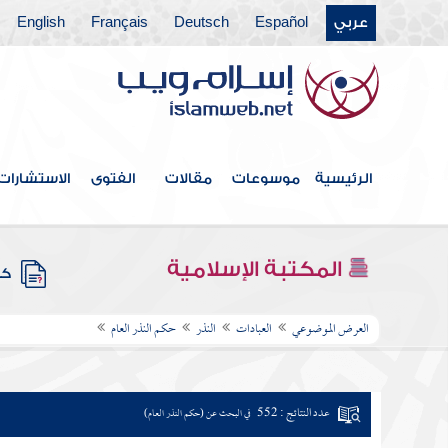
عربي
Español
Deutsch
Français
English
الرئيسية
موسوعات
مقالات
الفتوى
الاستشارات
المكتبة الإسلامية
كتب
العرض الموضوعي
العبادات
النذر
حكم النذر العام
عدد النتائج : 552
في البحث عن (حكم النذر العام)