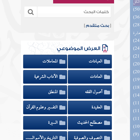
الكل
المهرة بالفوائد المبتكرة من أطراف
[
بحث متقدم
]
عشرة
العرض الموضوعي
العبادات
المعاملات
العادات
الآداب الشرعية
أصول الفقه
المنطق
العقيدة
التفسير وعلوم القرآن
مصطلح الحديث
السيرة
التصوف والصوفية
التاريخ والأمم السابقة