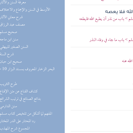
(9) معرفة السنن والآثار
(8) الأوسط في السنن والإجماع والاختلاف
لله فلا يعصه
(8) شرح معاني الآثار
م > باب من نذر أن يطيع الله فليطعه
(8) مصنف عبد الرزاق
(8) صحيح مسلم
(8) سنن ابن ماجه
م > باب ما جاء في وفاء النذر
(8) السنن الصغير للبيهقي
(7) شرح السنة
له عنه
(7) صحيح ابن حبان
(6) طرح التثريب
(5) كشاف القناع عن متن الإقناع
(5) بدائع الصنائع في ترتيب الشرائع
(5) سنن الدارمي
(5) المفهم لما أشكل من تلخيص كتاب مسلم
(5) رد المحتار على الدر المختار
(5) المجموع شرح المهذب