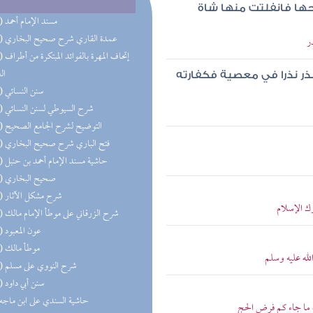
حها فانفلتت منها شاة
(50) مسند الإمام أحمد
(36) عمدة القاري شرح صحيح البخاري
ر
(28) إتحاف 
ال
نذر نذرا في معصية فكفارته
(24) سنن النسائي
(24) شرح السيوطي لسنن النسائي
(21) التوضيح لشرح الجامع الصحيح
(20) فتح الباري شرح صحيح البخاري
(20) حاشية مسند الإمام أحمد بن حنبل
(19) صحيح البخاري
(18) شرح مشكل الآثار
رك الإسلام
(14) شرح الزرقاني على موطأ الإمام مالك
(11) عون المعبود
(11) موطأ مالك
له عليه وسلم
(11) شرح النووي على مسلم
(10) سنن أبي داود
(9) حاشية السندي على ابن ماجه
 ما جاء كم فرض الحج