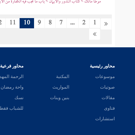
موطأ مالك > كتاب النذور والأيمان > باب ما تجب فيه الكفارة من الأي
2
11
10
9
8
7
...
2
1
محاور رئيسية
محاور فرعية
موسوعات
المكتبة
الرحمة المهد
صوتيات
المواريث
واحة رمضان
مقالات
بنين وبنات
نسك
فتاوى
للشباب فقط
استشارات