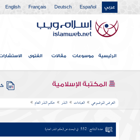
عربي
Español
Deutsch
Français
English
الرئيسية
موسوعات
مقالات
الفتوى
الاستشارات
المكتبة الإسلامية
كتب
العرض الموضوعي
العبادات
النذر
حكم النذر العام
عدد النتائج : 552
في البحث عن (حكم النذر العام)