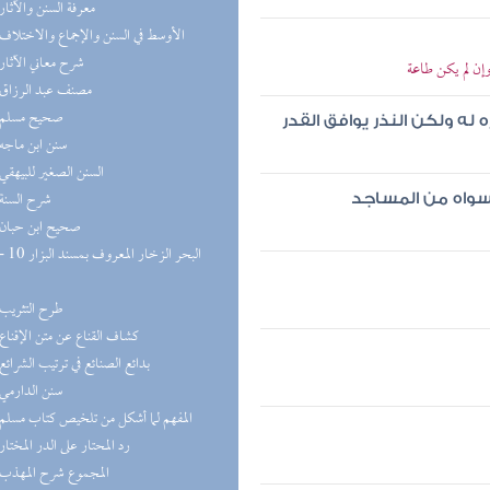
(9) معرفة السنن والآثار
(8) الأوسط في السنن والإجماع والاختلاف
(8) شرح معاني الآثار
إن لم يكن طاعة
(8) مصنف عبد الرزاق
(8) صحيح مسلم
ه له ولكن النذر يوافق القدر
(8) سنن ابن ماجه
(8) السنن الصغير للبيهقي
(7) شرح السنة
سواه من المساجد
(7) صحيح ابن حبان
(6) طرح التثريب
(5) كشاف القناع عن متن الإقناع
(5) بدائع الصنائع في ترتيب الشرائع
(5) سنن الدارمي
(5) المفهم لما أشكل من تلخيص كتاب مسلم
(5) رد المحتار على الدر المختار
(5) المجموع شرح المهذب