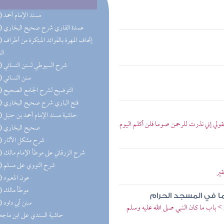
(50) مسند الإمام أحمد
(36) عمدة القاري شرح صحيح البخاري
(28) إتحاف 
ال
(24) شرح السيوطي لسنن النسائي
(24) سنن النسائي
(21) التوضيح لشرح الجامع الصحيح
(20) فتح الباري شرح صحيح البخاري
(20) حاشية مسند الإمام أحمد بن حنبل
فقولي إني نذرت للرحمن صوما فلن أكلم اليوم
(19) صحيح البخاري
(18) شرح مشكل الآثار
(14) شرح الزرقاني على موطأ الإمام مالك
(11) شرح النووي على مسلم
قير
(11) عون المعبود
(11) موطأ مالك
ما في المسجد الحرام
(10) سنن أبي داود
> باب ما كان النبي صلى الله عليه وسلم
(9) حاشية السندي على ابن ماجه