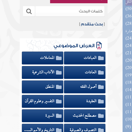
الكل
المهرة بالفوائد المبتكرة من أطراف
[
بحث متقدم
]
عشرة
العرض الموضوعي
العبادات
المعاملات
العادات
الآداب الشرعية
أصول الفقه
المنطق
العقيدة
التفسير وعلوم القرآن
مصطلح الحديث
السيرة
التصوف والصوفية
التاريخ والأمم السابقة