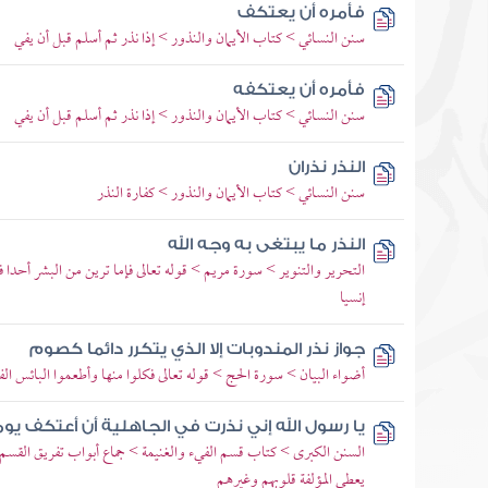
فأمره أن يعتكف
سنن النسائي > كتاب الأيمان والنذور > إذا نذر ثم أسلم قبل أن يفي
فأمره أن يعتكفه
سنن النسائي > كتاب الأيمان والنذور > إذا نذر ثم أسلم قبل أن يفي
النذر نذران
سنن النسائي > كتاب الأيمان والنذور > كفارة النذر
النذر ما يبتغى به وجه الله
التحرير والتنوير > سورة مريم > قوله تعالى فإما ترين من البشر أحدا 
إنسيا
جواز نذر المندوبات إلا الذي يتكرر دائما كصوم
أضواء البيان > سورة الحج > قوله تعالى فكلوا منها وأطعموا البائس الف
يا رسول الله إني نذرت في الجاهلية أن أعتكف يو
السنن الكبرى > كتاب قسم الفيء والغنيمة > جماع أبواب تفريق القسم 
يعطي المؤلفة قلوبهم وغيرهم